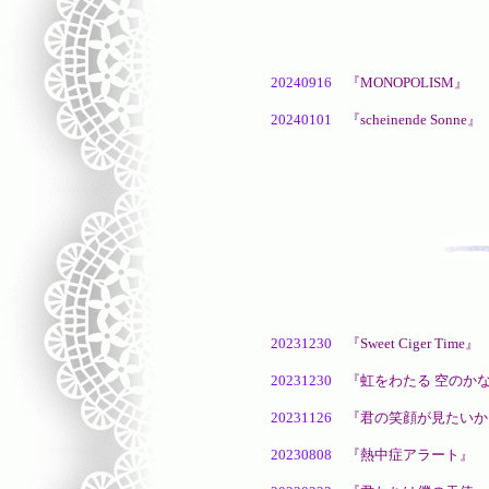
20240916
『MONOPOLISM』
９
20240101
『
scheinende Sonne
』
どうか今年が良
20231230
『Sweet Ciger Time』
20231230
『虹をわたる 空のか
20231126
『君の笑顔が見たいか
20230808
『熱中症アラート』
あ