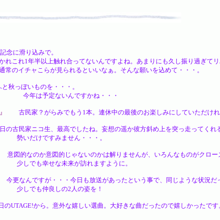
記念に滑り込みで。
れ合ってないんですよね。あまりにも久し振り過ぎてリハビ
見られるといいなぁ。そんな願いを込めて・・・。
秋っぽいものを・・・。
いんですかね・・・
』
古民家？がらみでもう1本。連休中の最後のお楽しみにしていただけれ
の古民家ニコ生、最高でしたね。妄想の遥か彼方斜め上を突っ走ってくれる
みません・・・。
図的なのか意図的じゃないのかは解りませんが、いろんなものがクローズ
未来が訪れますように。
更なんですが・・・今日も放送があったという事で、同じような状況だっ
しの2人の姿を！
UTAGE!から。意外な嬉しい選曲。大好きな曲だったので嬉しかったです