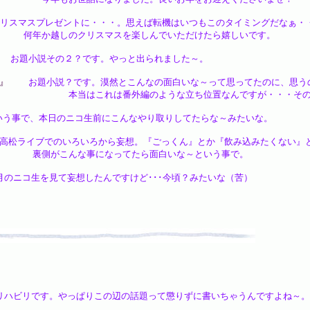
マスプレゼントに・・・。思えば転機はいつもこのタイミングだなぁ・
マスを楽しんでいただけたら嬉しいです。
お題小説その２？です。やっと出られました～。
』
お題小説？です。漠然とこんなの面白いな～って思ってたのに、思う
ような立ち位置なんですが・・・その辺は皆さん
事で、本日のニコ生前にこんなやり取りしてたらな～みたいな。
松ライブでのいろいろから妄想。『ごっくん』とか『飲み込みたくない』
なってたら面白いな～という事で。
ニコ生を見て妄想したんですけど･･･今頃？みたいな（苦）
ビリです。やっぱりこの辺の話題って懲りずに書いちゃうんですよね～。