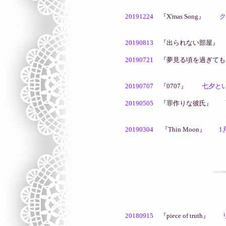
20191224
『X'mas Song』
クリス
何年か越しのクリス
20190813
『出られない部屋』
20190721
『夢見る頃を過ぎても
本当はこれは番外編の
20190707
『0707』
七夕という
20190505
『罪作りな彼氏』
高
裏側がこんな事に
20190304
『Thin Moon』
1月の
20180915
『piece of truth』
リハ