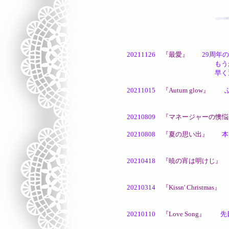
20211126
『最愛』
29周年の
もうかれこれ1年半以上触
早く通常のイチャこらが
20211015
『Autum glow』
ふと
今年は予定な
20210809
『マネージャーの懊悩
20210808
『夏の思い出』
本日
勢いだけです
20210418
『暁の宵は明けじ』
意
少しでも幸せな
20210314
『Kissn' Christmas』
今
少しでも仲良
20210110
『Love Song』
先日の