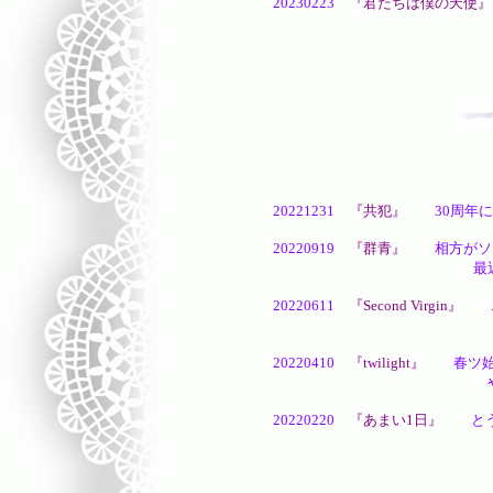
20230223
『君たちは僕の天使』
1/24にベルカちゃん
20221231
『共犯』
30周年に滑
20220919
『群青』
相方がソロ
最近こじらせている話をし
20220611
『Second Virgin』
エレ
早くもっとナチュラ
20220410
『twilight』
春ツ始ま
やっぱり2人が楽し
20220220
『あまい1日』
とうと
ほんとに何でも