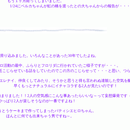
もう１ヶ月経ってしまいました。
が虹の橋を渡ったとの大ちゃんからの報告が・・・。突然
り込みました。いろんなことがあった30年でしたよね。
活動の最中、ふらりとフロリダに行かれていたご様子ですが・・・。
ていたのでこの方のこじらせって・・・と思い、つらつらと。
ナイ、仲良くしてみたり、そうかと思うと得も言われぬ達観した空気を醸
ルにイチャコラする2人が見たいのです！
りました！！2人の空気感にこんな事あったらいいな～って妄想爆発です
そうなのが一番ですよね！
うケーキまで作ってしまったパティシエヒロちゃん。
出来ちゃう男ですね～。