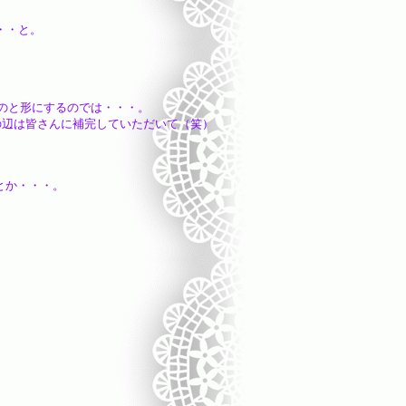
・・と。
のと形にするのでは・・・。
に補完していただいて（笑）
とか・・・。