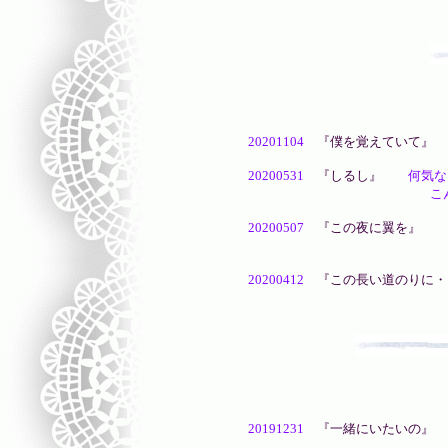
20201104
『僕を覚えていて』
20200531
『しるし』
何気ない
こんな事がもしかした
20200507
『この夜に翼を』
昨
自粛生活が長引く中で歯
20200412
『この長い道のりに・
20191231
『一緒にいたいの』
今年もお世話にな