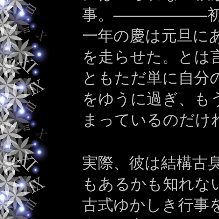
事。
一年の慶は元旦に
を走らせた。とは
ともただ単に自分
をゆうに過ぎ、も
まっているのだけ
実際、彼は結構古
もあるかも知れな
古式ゆかしき行事