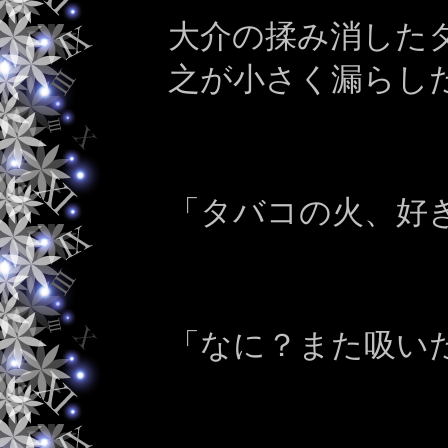
大介の揉み消した
之が小さく漏らし
「タバコの火、好
「なに？また吸い