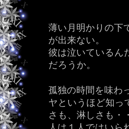
薄い月明かりの下
が出来ない。
彼は泣いているん
だろうか。
孤独の時間を味わ
ヤというほど知っ
さも、淋しさも・
人は１人ではいら