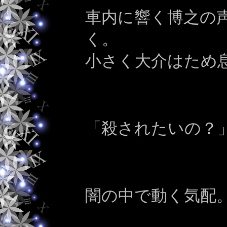
車内に響く博之の
く。
小さく大介はため
「殺されたいの？
闇の中で動く気配