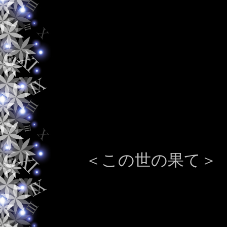
＜この世の果て＞