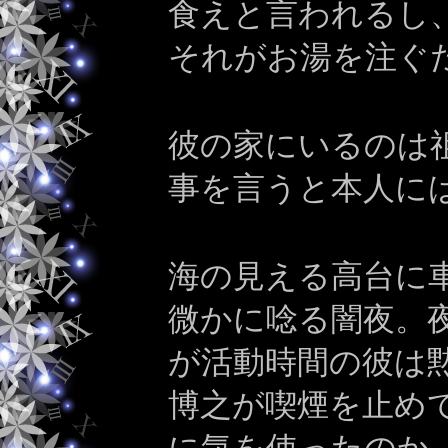
食えと言われるし
それがお湯を注ぐ
彼の家にいるのは
事を言うと本人に
海の見える高台に
微かに唸る闇夜。
が活動時間の彼は
博之が喫煙を止め