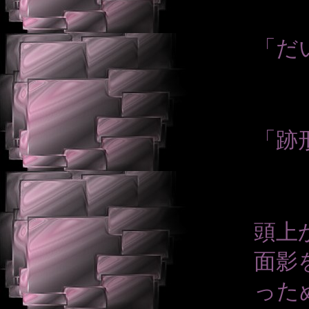
「だ
「跡
頭上
面影
った