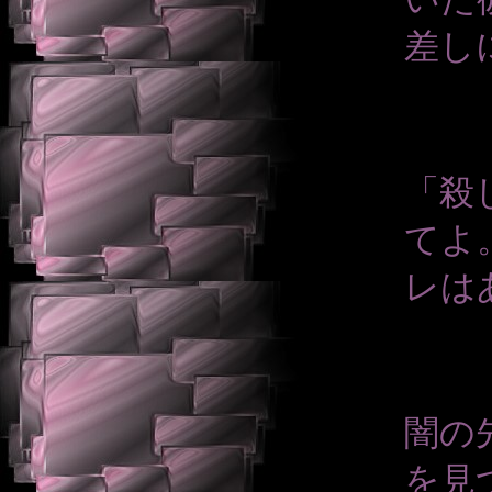
差し
「殺
てよ
レは
闇の
を見