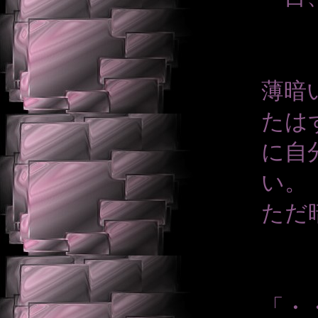
薄暗
たは
に自
い。
ただ
「・