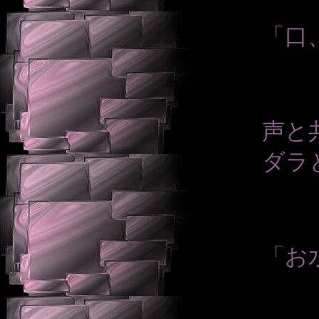
「口
声と
ダラ
「お