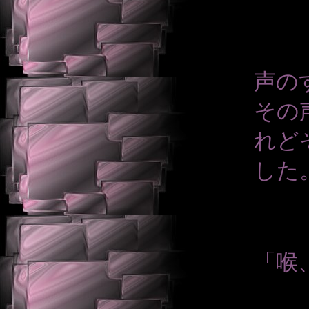
声の
その
れど
した
「喉