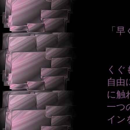
「早
くぐ
自由
に触
一つ
イン