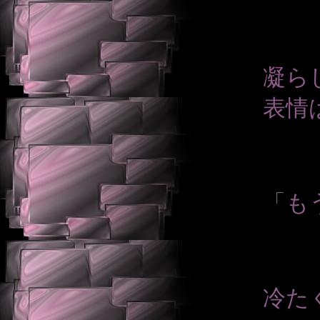
凝ら
表情
「も
冷た