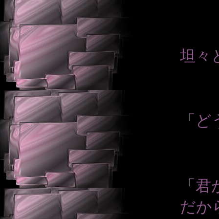
坦々
「ど
「君
だか