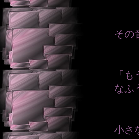
その
「も
なふ
小さ