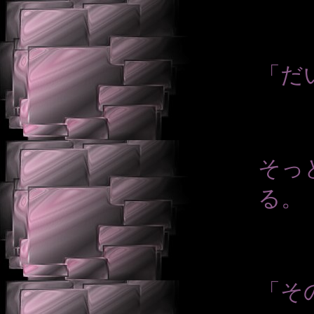
「だ
そっ
る。
「そ