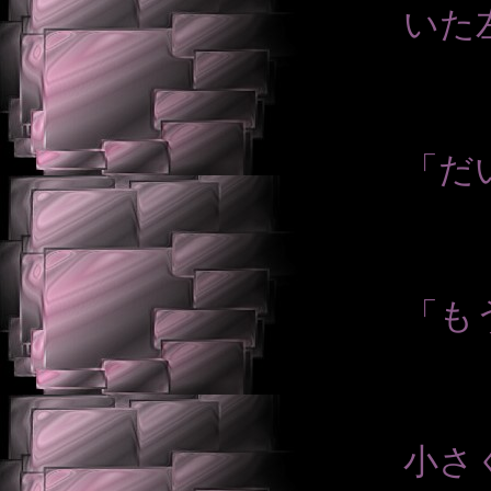
いた
「だ
「も
小さ