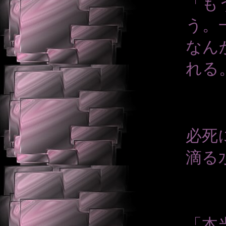
「も
う。
なん
れる
必死
滴る
「本