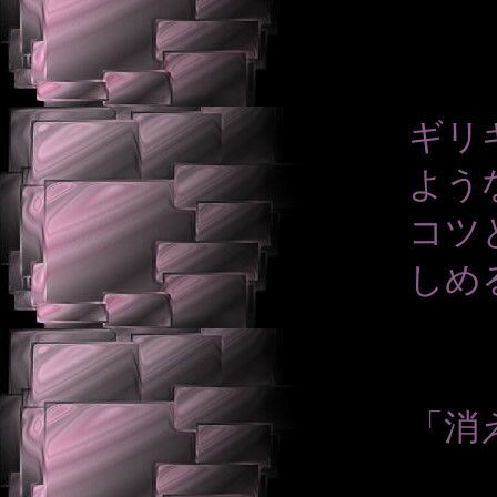
ギリ
よう
コツ
しめ
「消