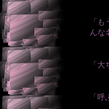
「も
んな
「大
「呼