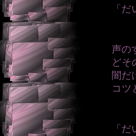
「だ
声の
どそ
闇だ
コツ
「だ