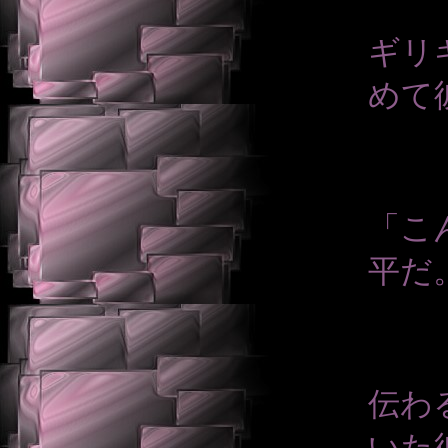
ギリ
めて
「こ
平だ
伝わ
いた