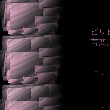
ビリ
言葉
「・
「・