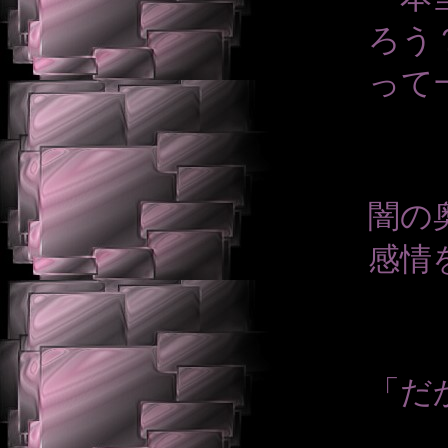
ろう
って
闇の
感情
「だ