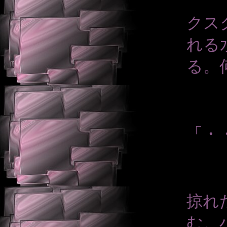
クス
れる
る。
「・
掠れ
む。