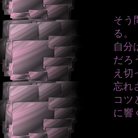
そう
る。
自分
だろ
え切
忘れ
コツ
に響