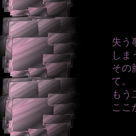
失う
しま
その
て。
もう
ここ