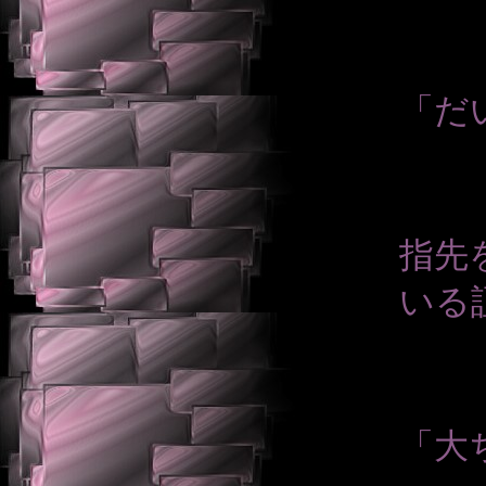
「だ
指先
いる
「大