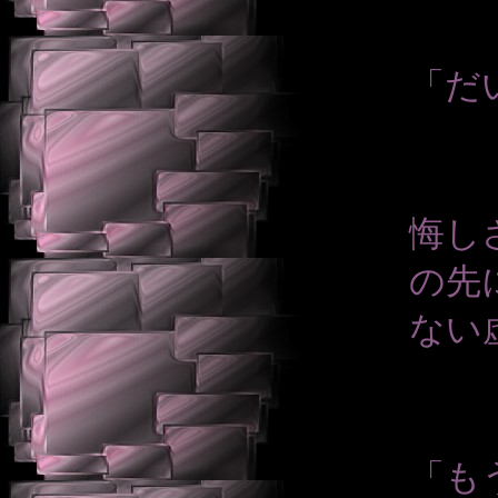
「だ
悔し
の先
ない
「も