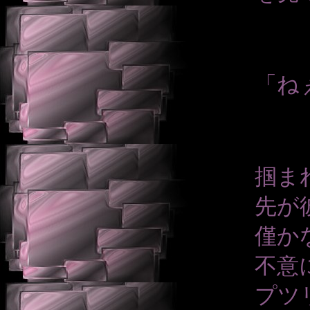
「ね
掴ま
先が
僅か
不意
プツ