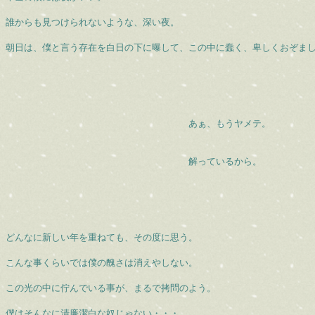
誰からも見つけられないような、深い夜。
朝日は、僕と言う存在を白日の下に曝して、この中に蠢く、卑しくおぞま
あぁ、もうヤメテ。
解っているから。
どんなに新しい年を重ねても、その度に思う。
こんな事くらいでは僕の醜さは消えやしない。
この光の中に佇んでいる事が、まるで拷問のよう。
僕はそんなに清廉潔白な奴じゃない・・・。