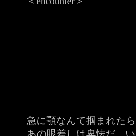
＜encounter＞
急に顎なんて掴まれたら
あの眼差しは卑怯だ。い