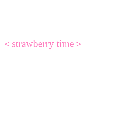
＜strawberry time＞