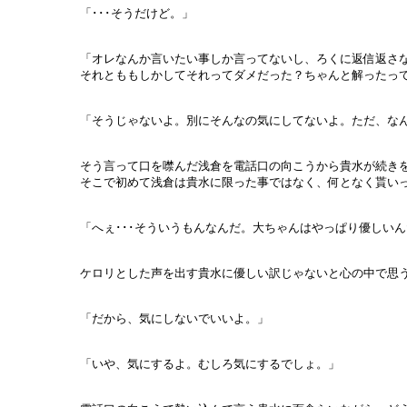
「･･･そうだけど。」
「オレなんか言いたい事しか言ってないし、ろくに返信返さ
それとももしかしてそれってダメだった？ちゃんと解ったっ
「そうじゃないよ。別にそんなの気にしてないよ。ただ、なんと
そう言って口を噤んだ浅倉を電話口の向こうから貴水が続き
そこで初めて浅倉は貴水に限った事ではなく、何となく貰い
「へぇ･･･そういうもんなんだ。大ちゃんはやっぱり優しい
ケロリとした声を出す貴水に優しい訳じゃないと心の中で思
「だから、気にしないでいいよ。」
「いや、気にするよ。むしろ気にするでしょ。」