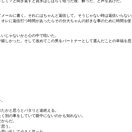
うして？と聞き返すと貴水はしばらく唸った後、解った、と声をあげた。
てメールに書く。それにはちゃんと返信して。そうじゃない時は返信いらない
、オレに返信打つ時間があったらその分大ちゃんの好きな事のために時間を使
しいじゃないかと心の中で呟いた。
が嬉しかった。そして改めてこの男をパートナーとして選んだことの幸福を思
を。
来たかと思うとパタリと途絶える。
たく別の事をしていて眼中にないのかも知れない。
だからだ。
て思う。
を思い出して小さく笑った。