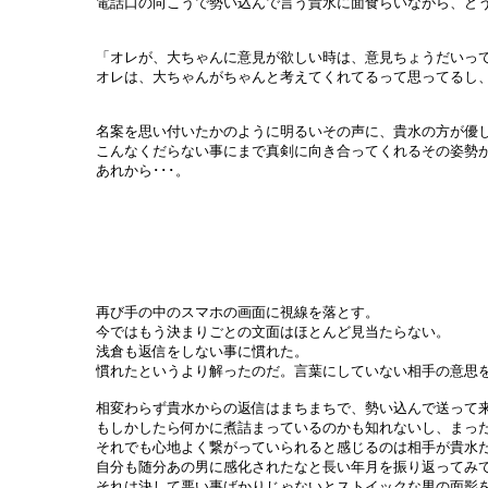
電話口の向こうで勢い込んで言う貴水に面食らいながら、ど
「オレが、大ちゃんに意見が欲しい時は、意見ちょうだいっ
オレは、大ちゃんがちゃんと考えてくれてるって思ってるし
名案を思い付いたかのように明るいその声に、貴水の方が優
こんなくだらない事にまで真剣に向き合ってくれるその姿勢
あれから･･･。
再び手の中のスマホの画面に視線を落とす。
今ではもう決まりごとの文面はほとんど見当たらない。
浅倉も返信をしない事に慣れた。
慣れたというより解ったのだ。言葉にしていない相手の意思
相変わらず貴水からの返信はまちまちで、勢い込んで送って
もしかしたら何かに煮詰まっているのかも知れないし、まっ
それでも心地よく繋がっていられると感じるのは相手が貴水
自分も随分あの男に感化されたなと長い年月を振り返ってみ
それは決して悪い事ばかりじゃないとストイックな男の面影