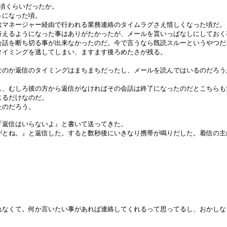
頃くらいだったか。
うになった頃。
はマネージャー経由で行われる業務連絡のタイムラグさえ惜しくなった頃だ。
行えるようになった事はありがたかったが、メールを貰いっぱなしにしておく
会話を断ち切る事が出来なかったのだ。今で言うなら既読スルーというやつだ
タイミングを逃してしまい、ますます後ろめたさが残る。
なのか返信のタイミングはまちまちだったし、メールを読んではいるのだろう
し、むしろ彼の方から返信がなければその会話は終了になったのだとこちらも
じるだけなのだ。
たのだろう。
『返信はいらないよ』と書いて送ってきた。
がとね。』と返信した。すると数秒後にいきなり携帯が鳴りだした。着信の主
れなくて。何か言いたい事があれば連絡してくれるって思ってるし、おかしな