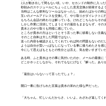
2人が動き出して間もない頃。いや、セカンドの制作に入った
秒刻みのスケジュールにちょっとした意見交換が頻発するよ
当時はこんな便利なツールはなかったし、始めたばかりの時
互いのメールアドレスを交換して、やり取りがダイレクトに
もちろん会話の終わりは解っている。けれどこちらからその
しかし作業に没頭してしまうとその返信もままならず、その
貴水とのやり取りも同様に感じていた。
ところが貴水の方はというとそう言った事に頓着しない主義
そのこと自体は大した問題ではない。
送った内容を確認さえしてくれていれば何の問題もないのだ
ようは自分が貰いっぱなしになっている事に後ろめたさを感
今にして思えばもともとの性分とは言え、気を使いすぎてい
ある時、ふと貴水はその事に気付いたのか、メールの最後に
どこかホッとしながら、それでもなにげなく『解った。あり
「返信はいらないって言ったでしょ？」
開口一番に告げられた言葉は貴水の呆れた様な声だった。
「大ちゃん、忙しいんだからさ、いいよ。わざわざ返してく