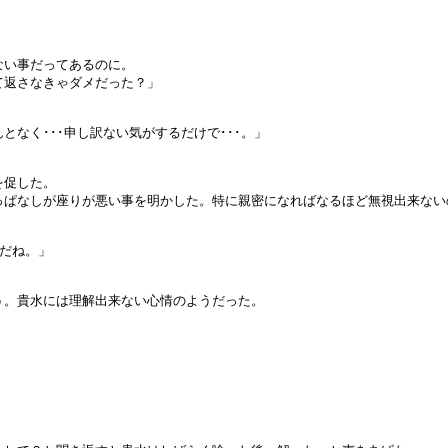
ない事だってあるのに。
て返さなきゃダメだった？」
なく･･･申し訳ない気がするだけで･･･。」
を促した。
っぱなしが座りが悪い事を明かした。特に親密になればなるほど無視出来ない
んだね。」
う。貴水には理解出来ない心情のようだった。