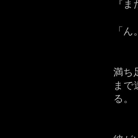
『ま
「ん
満ち
まで
る。