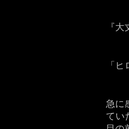
『大
「ヒ
急に
てい
目の