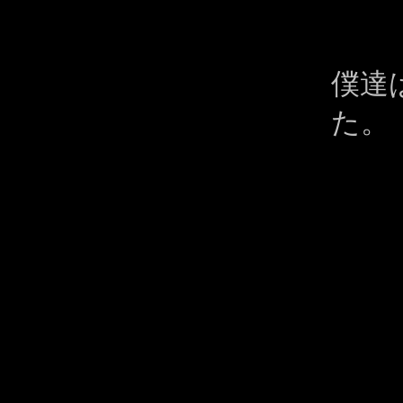
僕達
た。