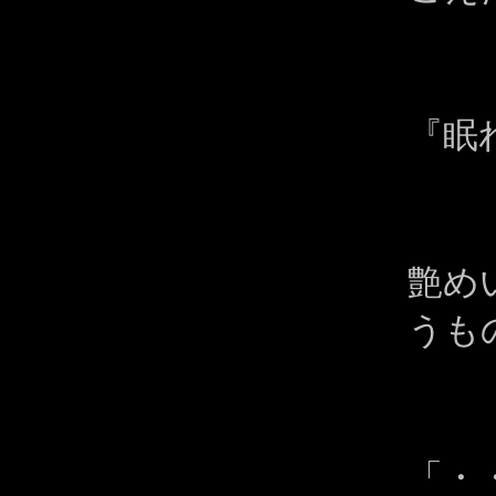
『眠
艶め
うも
「・