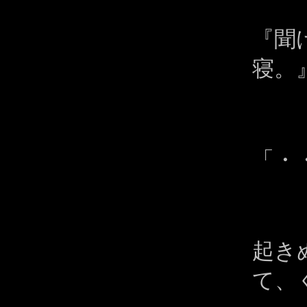
『聞
寝。
「・
起き
て、