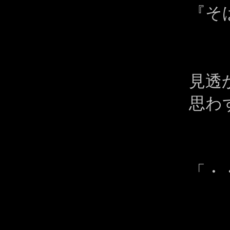
『そ
見透
思わ
「・