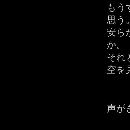
もう
思う
安ら
か。
それ
空を
声が