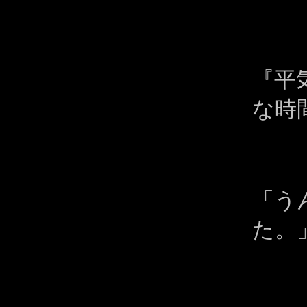
『平
な時
「う
た。