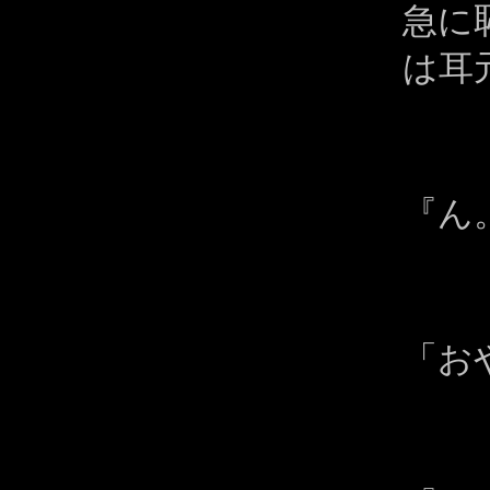
急に
は耳
『ん
「お