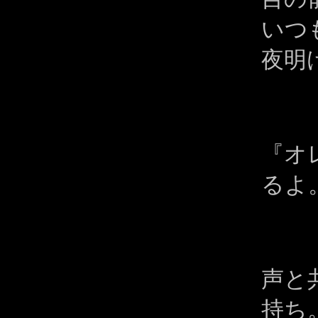
いつ
夜明
『オ
るよ
声と
持ち