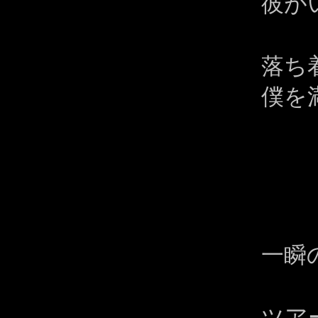
彼が
落ち
僕を
一瞬
ツア