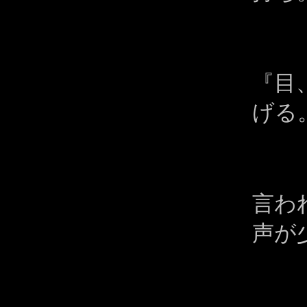
『目
げる
言わ
声が