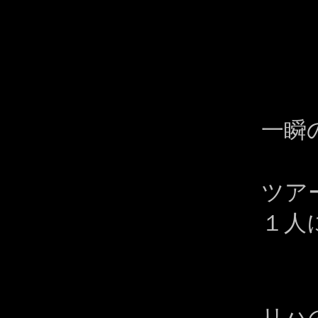
一瞬
ツア
１人
リハ