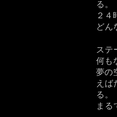
る。
２４
どん
ステ
何も
夢の
えば
る。
まる