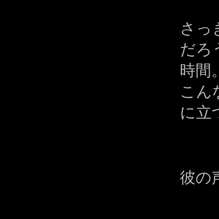
さっ
だろ
時間
こん
に立
彼の