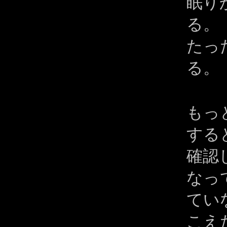
眠り
る。
たっ
る。
もっ
する
確認
なっ
てい
こえ