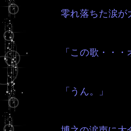
零れ落ちた涙が
「この歌・・・
「うん。」
博之の涙声に大