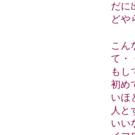
だに
どや
こん
て・
もし
初め
いほ
人と
いい