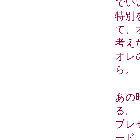
でい
特別
て、
考え
オレ
ら。
あの
る。
プレ
ード