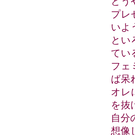
どう
プレ
いよ
とい
てい
フェ
ば呆
オレ
を抜
自分
想像