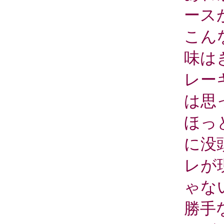
ース
こん
味は
レー
は思
ほっ
に没
レが
ゃな
勝手