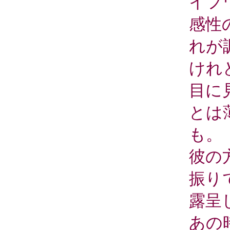
イフ
感性
れが
けれ
目に
とは
も。
彼の
振り
露呈
あの