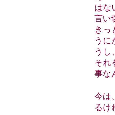
はな
言い
きっ
うに
うし
それ
事な
今は
るけ