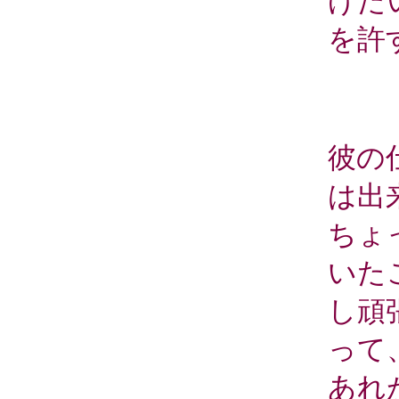
げた
を許
彼の
は出
ちょ
いた
し頑
って
あれ