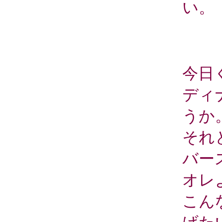
い。
今日
ディ
うか
それ
バー
オレ
こん