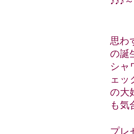
♪♪♪～
思わ
の誕
シャ
ェッ
の大
も気
プレ