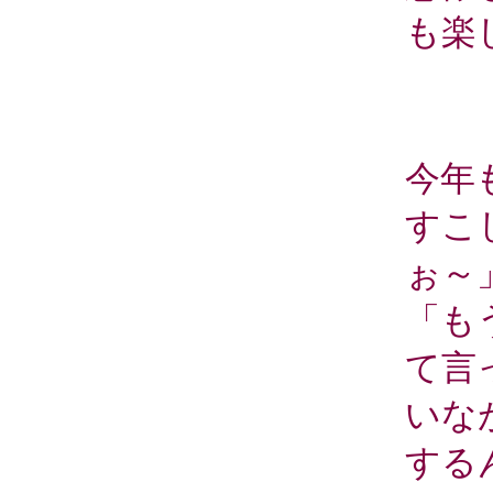
も楽
今年
すこ
ぉ～
「も
て言
いな
する