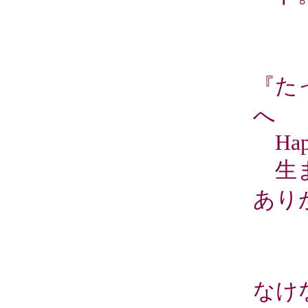
『た
へ
Happ
生ま
あり
なけ