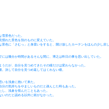
な雪景色だった。
見慣れた景色を別のものに変えていた。
な景色に「さむっ」と身震いをすると、開け放したカーテンをほんの少し戻
でには幾分か時間があるそんな間に、博之は昨日の事を思い出していた。
ようだが、自分を見つめてきたその瞳だけは変わらなかった。
瞳。決して自分を見つめ返してはくれない瞳。
思いを浅倉に抱いて来た。
自分の気持ちをやましいものだと疎んじた時もあった。
たし、浅倉を恨んだこともあった。
ないのだと認める以外に術がなかった。