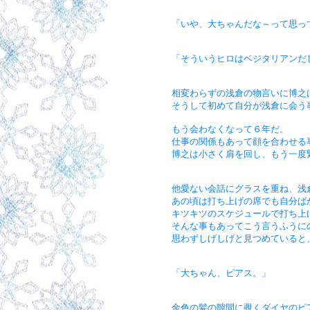
「いや、大ちゃんだな～って思っ
「そういうヒロはベジタリアンだ
相変わらずの浅倉の物言いに博之
そうして初めて自分が浅倉に会う
もう会わなくなって６年だ。
仕事の関係もあって顔を合わせる
博之は小さく肩を回し、もう一度
他愛ない会話にグラスを重ね、浅
あの頃は打ち上げの席でも自分ば
キツキツのスケジュールで打ち上
そんな事もあってこう言うふうに
思わずしげしげと見つめていると
「大ちゃん、ピアス。」
金色の髪の隙間に覗くダイヤのピ