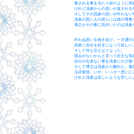
愛される事を当たり前のように望
けれど浅倉からの思いが返される
そしてその浅倉の思いが叶わない
浅倉の思い人の傍らには彼の尊敬
博之がその事に気付いたのは浅倉
叶わぬ思いを抱き続け、一方通行
浅倉に自分を好きになって欲しい
そして何も言えなくなった。
望みがないからと言って好きな気
自分が出来ない事を浅倉にだけ願
そして博之は浅倉から離れた。最
玉砕覚悟、いや、いっそ一思いに
けれど浅倉は哀しいような苦しい