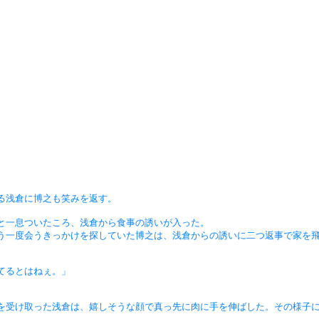
る浅倉に博之も笑みを返す。
と一息ついたころ、浅倉から食事の誘いが入った。
う一度会うきっかけを探していた博之は、浅倉からの誘いに二つ返事で家を
てるとはねぇ。」
を受け取った浅倉は、嬉しそうな顔で真っ先に肉に手を伸ばした。その様子