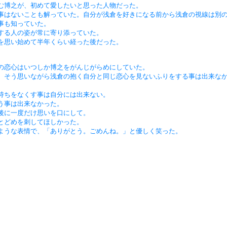
む博之が、初めて愛したいと思った人物だった。
事はないことも解っていた。自分が浅倉を好きになる前から浅倉の視線は別
事も知っていた。
する人の姿が常に寄り添っていた。
を思い始めて半年くらい経った後だった。
の恋心はいつしか博之をがんじがらめにしていた。
、そう思いながら浅倉の抱く自分と同じ恋心を見ないふりをする事は出来な
持ちをなくす事は自分には出来ない。
う事は出来なかった。
後に一度だけ思いを口にして。
とどめを刺してほしかった。
ような表情で、「ありがとう。ごめんね。」と優しく笑った。