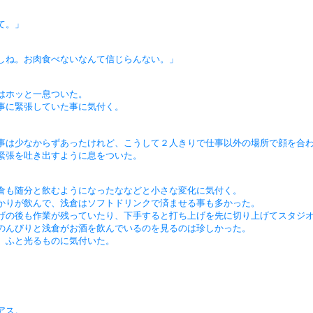
て。」
しね。お肉食べないなんて信じらんない。」
はホッと一息ついた。
事に緊張していた事に気付く。
事は少なからずあったけれど、こうして２人きりで仕事以外の場所で顔を合
緊張を吐き出すように息をついた。
倉も随分と飲むようになったななどと小さな変化に気付く。
かりが飲んで、浅倉はソフトドリンクで済ませる事も多かった。
げの後も作業が残っていたり、下手すると打ち上げを先に切り上げてスタジ
のんびりと浅倉がお酒を飲んでいるのを見るのは珍しかった。
、ふと光るものに気付いた。
アス。