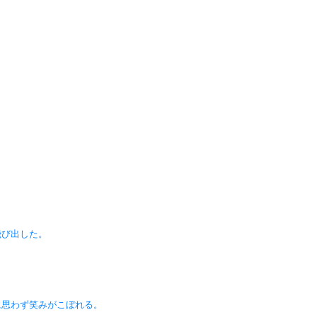
飛び出した。
に思わず笑みがこぼれる。