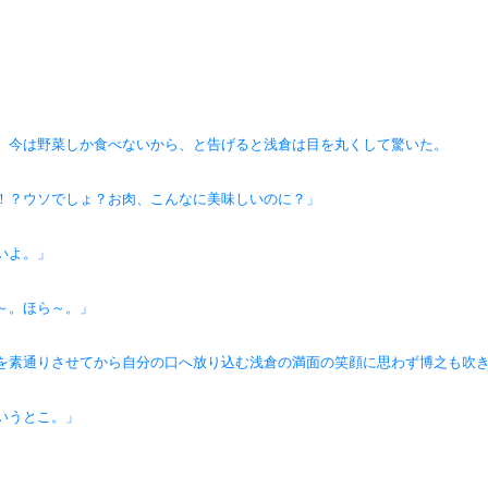
、今は野菜しか食べないから、と告げると浅倉は目を丸くして驚いた。
！？ウソでしょ？お肉、こんなに美味しいのに？」
いよ。」
～。ほら～。」
を素通りさせてから自分の口へ放り込む浅倉の満面の笑顔に思わず博之も吹
いうとこ。」