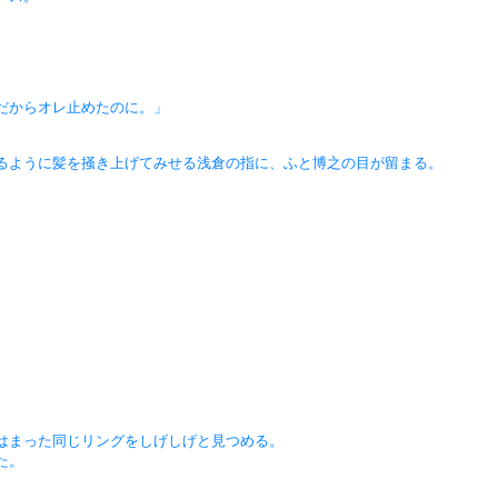
だからオレ止めたのに。」
るように髪を掻き上げてみせる浅倉の指に、ふと博之の目が留まる。
はまった同じリングをしげしげと見つめる。
た。