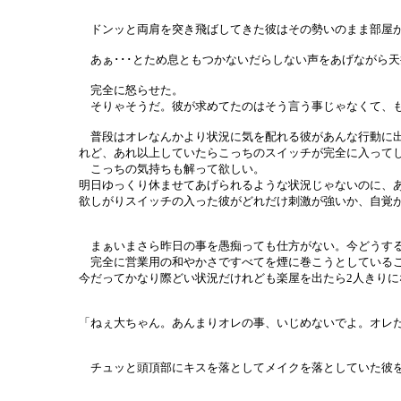
ドンッと両肩を突き飛ばしてきた彼はその勢いのまま部屋か
あぁ･･･とため息ともつかないだらしない声をあげながら
完全に怒らせた。
そりゃそうだ。彼が求めてたのはそう言う事じゃなくて、も
普段はオレなんかより状況に気を配れる彼があんな行動に出
れど、あれ以上していたらこっちのスイッチが完全に入って
こっちの気持ちも解って欲しい。
明日ゆっくり休ませてあげられるような状況じゃないのに、
欲しがりスイッチの入った彼がどれだけ刺激が強いか、自覚
まぁいまさら昨日の事を愚痴っても仕方がない。今どうす
完全に営業用の和やかさですべてを煙に巻こうとしているこ
今だってかなり際どい状況だけれども楽屋を出たら2人きり
「ねぇ大ちゃん。あんまりオレの事、いじめないでよ。オレ
チュッと頭頂部にキスを落としてメイクを落としていた彼