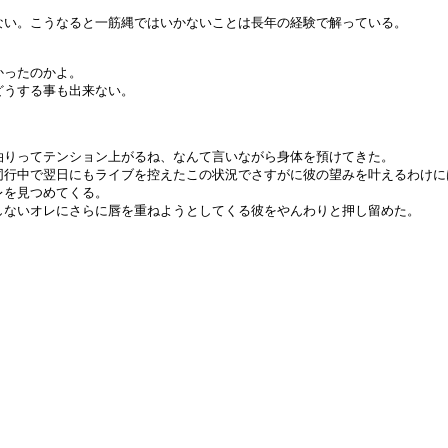
い。こうなると一筋縄ではいかないことは長年の経験で解っている。
かったのかよ。
どうする事も出来ない。
りってテンション上がるね、なんて言いながら身体を預けてきた。
同行中で翌日にもライブを控えたこの状況でさすがに彼の望みを叶えるわけに
レを見つめてくる。
ないオレにさらに唇を重ねようとしてくる彼をやんわりと押し留めた。