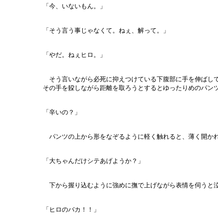
「今、いないもん。」
「そう言う事じゃなくて。ねぇ、解って。」
「やだ。ねぇヒロ。」
そう言いながら必死に抑えつけている下腹部に手を伸ばし
その手を躱しながら距離を取ろうとするとゆったりめのパン
「辛いの？」
パンツの上から形をなぞるように軽く触れると、薄く開かれ
「大ちゃんだけシテあげようか？」
下から握り込むように強めに撫で上げながら表情を伺うと
「ヒロのバカ！！」