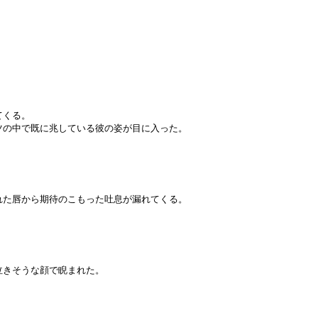
てくる。
ツの中で既に兆している彼の姿が目に入った。
た唇から期待のこもった吐息が漏れてくる。
泣きそうな顔で睨まれた。