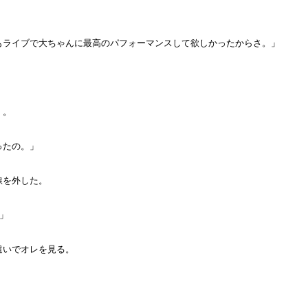
もライブで大ちゃんに最高のパフォーマンスして欲しかったからさ。」
く。
ったの。」
線を外した。
」
遣いでオレを見る。