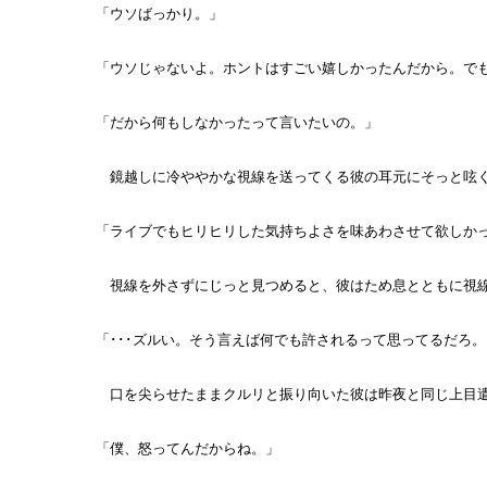
「ウソばっかり。」
「ウソじゃないよ。ホントはすごい嬉しかったんだから。で
「だから何もしなかったって言いたいの。」
鏡越しに冷ややかな視線を送ってくる彼の耳元にそっと呟
「ライブでもヒリヒリした気持ちよさを味あわさせて欲しか
視線を外さずにじっと見つめると、彼はため息とともに視
「･･･ズルい。そう言えば何でも許されるって思ってるだろ。
口を尖らせたままクルリと振り向いた彼は昨夜と同じ上目
「僕、怒ってんだからね。」