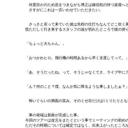
何度目かのため息をつきながら博之は確信犯の待つ楽屋へ
さすがにこれは一言いわせていただきたい。
さっさと戻って来ていた彼は先程の仕打ちなんてどこ吹く風
慌ただしく行き来するスタッフの波が切れたところで彼の傍
「ちょっと大ちゃん。」
「おつかれヒロ。飛行機の時間あるから早く支度してって。
「あ、そうだったね。って、そうじゃなくてさ、ライブ中に
「ん？何のこと？僕、なんか気に障るような事しましたぁ？
怖いぐらいの満面の笑み。そのくせ目だけは1ミリたりとも笑
事の発端は新曲が完成した事。
今回のツアーは改元をまたぐという事でミーティングの初め
ただその時期については確定ではなく、出来上がったところ