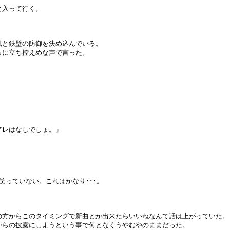
と入って行く。
と鉄壁の防御を決め込んでいる。
らに立ち控えめな声で言った。
」
アレはなしでしょ。」
」
っていない。これはかなり･･･。
の方からこのタイミングで新曲とか出来たらいいねなんて話は上がっていた。
からの披露にしようという事で何となくうやむやのままだった。