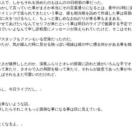
人で、しかもそれを決めたのもほんの10日程前の事だった。
めかして言っていた事がまさか本当にその言葉通りになるとは、夜中の2時に
イミングで送られてきたという事は、彼も相当根を詰めて作成した事は容易
に火をつけるらしく、ちょっと激しめなおねだりが来る事もままある。
かせてあげたいなんてセリフが来たという事は明日のライブで披露する予定で
仮でいいよなんて申し訳程度にメッセージが添えられていたけど、そこはそれ
スタッフもファンもいる空港だったのだ。
たが、気が緩んだ時に見せる熱っぽい視線は彼の中に燻る何かがある事を雄
さが後押ししたのか、深夜ふらりとオレの部屋に訪れた彼がいろんな手でオ
て来たり、タオルで人の局部を狙って来たり、それらが故意であった事が今
ばそれもまた可愛いのだけれど。
るし、今日ライブだし。」
出来ないような話。
帰したらそれこそもっと面倒な事になる事は目に見えている。
なくなるよ。」