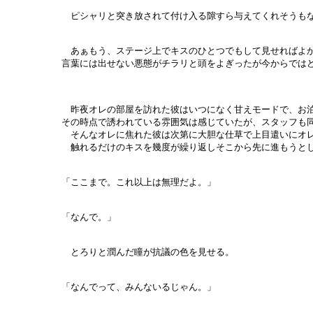
ピシャリと突き放されて付け入る隙すら与えてくれそうもな
あぁもう、ステージ上でキスのひとつでもして見せればよ
言葉には出せない悪態がチラリと頭をよぎったが今からでは
昨夜オレの部屋を訪れた彼はいつになく甘えモードで、お泊
その時点で誘われている雰囲気は感じていたが、スタッフも
そんなオレに焦れた彼は次第に大胆な仕草で上目遣いにオ
触れるだけのキスを幾度が繰り返しそこから先に進もうとし
「ここまで。これ以上は無理だよ。」
「なんで。」
とろりと潤んだ瞳が抗議の色を見せる。
「なんでって、みんないるじゃん。」