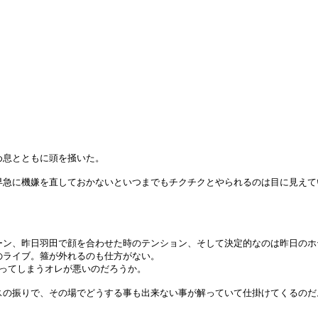
め息とともに頭を掻いた。
急に機嫌を直しておかないといつまでもチクチクとやられるのは目に見えて
ン、昨日羽田で顔を合わせた時のテンション、そして決定的なのは昨日のホ
のライブ。箍が外れるのも仕方がない。
思ってしまうオレが悪いのだろうか。
の振りで、その場でどうする事も出来ない事が解っていて仕掛けてくるのだ