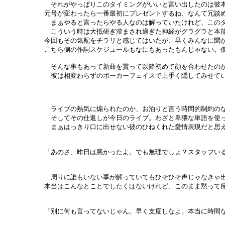
それがやっぱりこのタイミングがいいと言い出したのは彼本
元号が変わったら一番最初にプレゼントするね、なんて冗談
まぁやると言ったらやる人なのは解っていたけれど、このタ
こういう時は大抵研ぎ澄まされ過ぎた神経がグラグラと本能
今回もその気配をチラリと感じてはいたが、早くみんなに聞
こちら側の作詞スケジュールもなにもあったもんじゃない。
そんな事もあって新曲を貰って以降初めて顔を合わせたのが
彼は相変わらずのポーカーフェイスで上手く隠してみせてい
ライブの熱気に煽られたのか、お泊りと言う時間的制約のな
そしてその仕返しが今日のライブ。わざと卑猥な単語を使っ
まぁはっきり口に出せない彼のひねくれた愛情表現だと思え
「あのさ、昨日は悪かったよ。でも無理でしょ？スタッフい
周りに誰もいない事が解っていてもひそひそ声じゃなきゃ
本当はこんなとことでしたくはないけれど、このまま黙って
「別に何も言ってないじゃん。早く支度しなよ。本当に時間