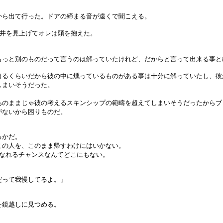
ら出て行った。ドアの締まる音が遠くで聞こえる。
天井を見上げてオレは頭を抱えた。
っと別のものだって言うのは解っていたけれど、だからと言って出来る事と
るくらいだから彼の中に燻っているものがある事は十分に解っていたし、彼
しまいそうだった。
あのままじゃ彼の考えるスキンシップの範疇を超えてしまいそうだったからブ
がないから困りものだ。
るかだ。
の人を、このまま帰すわけにはいかない。
になれるチャンスなんてどこにもない。
だって我慢してるよ。」
を鏡越しに見つめる。