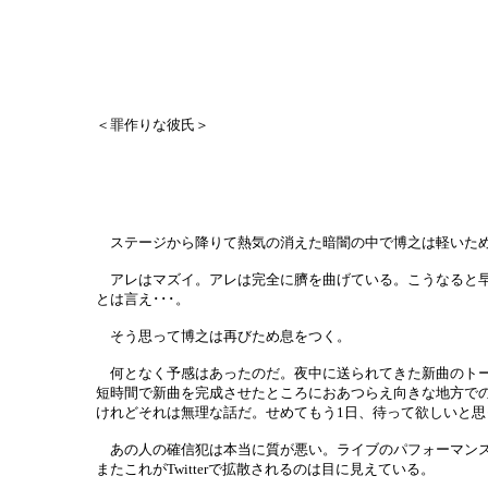
＜罪作りな彼氏＞
ステージから降りて熱気の消えた暗闇の中で博之は軽いた
アレはマズイ。アレは完全に臍を曲げている。こうなると早
とは言え･･･。
そう思って博之は再びため息をつく。
何となく予感はあったのだ。夜中に送られてきた新曲のトー
短時間で新曲を完成させたところにおあつらえ向きな地方で
けれどそれは無理な話だ。せめてもう1日、待って欲しいと
あの人の確信犯は本当に質が悪い。ライブのパフォーマンス
またこれがTwitterで拡散されるのは目に見えている。