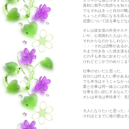
オシャレな遊び方をする人
真剣に相手の気持ちを知り
でもそれはきっと自分の醜
ちょっとの気になるを高ら
恋愛について語る事などな
オレは彼女達の外見やステ
いや、心底惚れた人はいた
それからなのかもしれない
・・・それは語弊があるか
今まで付き合った彼女達を
どの子も本当に好きだった
けれどどこかでのめりこま
仕事のせいだと思った。
自分には叶えたい夢がある
でも本当はそうじゃなかっ
愛と仕事は同一線上には存
仕事を言い訳にするなんて
オレは本当は卑怯者で、見
大人になりたいと思った。
それほどまでに彼の愛は大