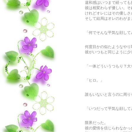
違和感はいつまで経っても
彼は相変わらず優しい。そ
けれどオレにはその優しさ
そして結局はオレのわがま
「何でそんな平気な顔して
何度目かの似たようなやり
彼がいつもと同じように少
「一体どういうつもり？大
「ヒロ。」
誰もいないと言うのに周り
「いつだって平気な顔して
限界だった。
彼の愛情を信じられなかっ