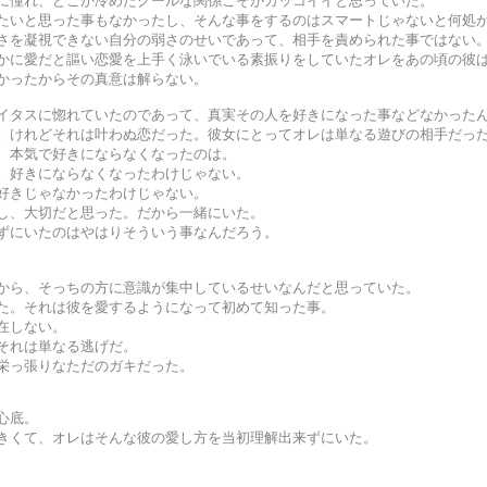
に憧れ、どこか冷めたクールな関係こそがカッコイイと思っていた。
たいと思った事もなかったし、そんな事をするのはスマートじゃないと何処
さを凝視できない自分の弱さのせいであって、相手を責められた事ではない
かに愛だと謳い恋愛を上手く泳いでいる素振りをしていたオレをあの頃の彼
かったからその真意は解らない。
イタスに惚れていたのであって、真実その人を好きになった事などなかった
。けれどそれは叶わぬ恋だった。彼女にとってオレは単なる遊びの相手だっ
、本気で好きにならなくなったのは。
。好きにならなくなったわけじゃない。
好きじゃなかったわけじゃない。
し、大切だと思った。だから一緒にいた。
ずにいたのはやはりそういう事なんだろう。
から、そっちの方に意識が集中しているせいなんだと思っていた。
た。それは彼を愛するようになって初めて知った事。
在しない。
それは単なる逃げだ。
栄っ張りなただのガキだった。
心底。
きくて、オレはそんな彼の愛し方を当初理解出来ずにいた。