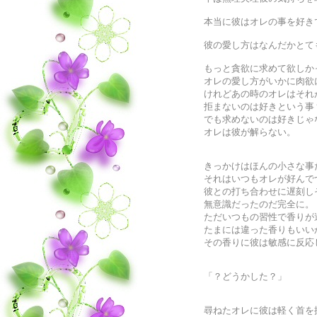
本当に彼はオレの事を好き
彼の愛し方はなんだかとて
もっと貪欲に求めて欲しか
オレの愛し方がいかに肉欲
けれどあの時のオレはそれ
拒まないのは好きという事
でも求めないのは好きじゃ
オレは彼が解らない。
きっかけはほんの小さな事
それはいつもオレが好んで
彼との打ち合わせに遅刻し
無意識だったのだ完全に。
ただいつもの習性で香りが
たまには違った香りもいい
その香りに彼は敏感に反応
「？どうかした？」
尋ねたオレに彼は軽く首を