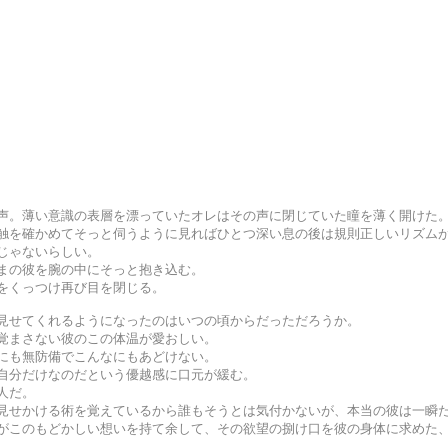
声。薄い意識の表層を漂っていたオレはその声に閉じていた瞳を薄く開けた
触を確かめてそっと伺うように見ればひとつ深い息の後は規則正しいリズム
じゃないらしい。
まの彼を腕の中にそっと抱き込む。
をくっつけ再び目を閉じる。
見せてくれるようになったのはいつの頃からだっただろうか。
覚まさない彼のこの体温が愛おしい。
にも無防備でこんなにもあどけない。
自分だけなのだという優越感に口元が緩む。
人だ。
見せかける術を覚えているから誰もそうとは気付かないが、本当の彼は一瞬
がこのもどかしい想いを持て余して、その欲望の捌け口を彼の身体に求めた