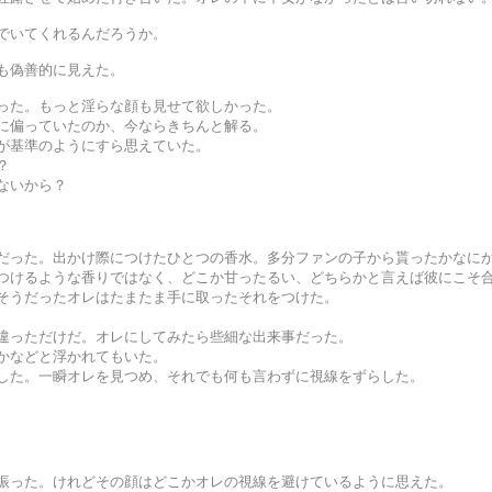
でいてくれるんだろうか。
も偽善的に見えた。
った。もっと淫らな顔も見せて欲しかった。
に偏っていたのか、今ならきちんと解る。
が基準のようにすら思えていた。
？
ないから？
だった。出かけ際につけたひとつの香水。
多分ファンの子から貰ったかなに
つけるような香りではなく、どこか甘ったるい、どちらかと言えば彼にこそ
そうだったオレはたまたま手に取ったそれをつけた。
違っただけだ。オレにしてみたら些細な出来事だった。
かなどと浮かれてもいた。
した。一瞬オレを見つめ、それでも何も言わずに視線をずらした。
振った。けれどその顔はどこかオレの視線を避けているように思えた。