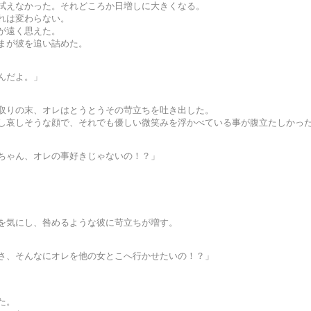
拭えなかった。それどころか日増しに大きくなる。
れは変わらない。
が遠く思えた。
まが彼を追い詰めた。
んだよ。」
取りの末、オレはとうとうその苛立ちを吐き出した。
し哀しそうな顔で、それでも優しい微笑みを浮かべている事が腹立たしかっ
ちゃん、オレの事好きじゃないの！？」
を気にし、咎めるような彼に苛立ちが増す。
さ、そんなにオレを他の女とこへ行かせたいの！？」
た。