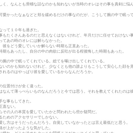
しく、なんとも滑稽な話なのかも知れないが当時のオレはその事を真剣に悩
可愛かったなぁなどと頬を緩めるだけの事なのだが、こうして腕の中で眠っ
なって１０年も過ぎた。
事もたくさんあるのだと思えなくはないけれど、年月だけに任せておけない
ってあの時のオレには解らなかった。
、彼をどう愛していいか解らない時期も正直あった。
時期もあったし、自分の中の肉欲に反吐が出る程後悔した時期もあった。
の腕の中で眠ってくれている。総てを曝け出してくれている。
ないのかも知れないけれど、少なくとも他の誰よりもこうして安心した顔を
されるのはやっぱり彼を愛しているからなんだろうか。
の位置付けが全く違った。
はなんて薄っぺらいものなんだろうと今では思う。それを教えてくれたのは
手な事もしてきた。
正直ない。
らその人の本質を愛していたかと問われたら些か疑問だ。
るためのアクセサリーでしかない。
愛し方はそうだったんだろう。自覚していなかったとは言え最低だと思う。
格が上がったような気がした。