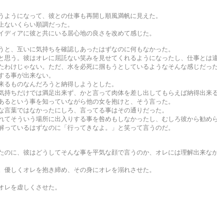
うようになって、彼との仕事も再開し順風満帆に見えた。
上ないくらい順調だった。
イディアに彼と共にいる居心地の良さを改めて感じた。
うと、互いに気持ちを確認しあったはずなのに何もなかった。
と思う。彼はオレに屈託ない笑みを見せてくれるようになったし、仕事とは
たわけじゃない。ただ、水を必死に掴もうとしているようなそんな感じだっ
する事が出来ない。
来るものなんだろうと納得しようとした。
気持ちだけでは満足出来ず、かと言って肉体を差し出してもらえば納得出来
あるという事を知っていながら他の女を抱けと、そう言った。
な言葉ではなかったにしろ、言ってる事はその通りだった。
れてそういう場所に出入りする事を咎めもしなかったし、むしろ彼から勧め
解っているはずなのに「行ってきなよ。」と笑って言うのだ。
たのに、彼はどうしてそんな事を平気な顔で言うのか、オレには理解出来な
。優しくオレを抱き締め、その身にオレを溺れさせた。
オレを虚しくさせた。