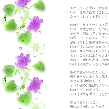
彼とそういう意味で付き合
いや、仕事の面ではこれ以
次々と溢れてくる新しいア
けれどプライベートはと言
いや、距離は縮まったのだ
その事に満足していなかっ
確実にそこにあるのに手に
最初はそれは彼の性格から
けれどオレはわがままで、
彼は、オレの気持ちが彼に
まぁ、こんなにあからさま
彼はオレが他の友達に誘わ
行けば確実にそうなる事を
彼の真意が解らなかった。
彼を好きだとあんなに伝え
彼と肉体関係はあった。
オレが望めば彼は拒まない
けれどどこか足りない。
それは回数を重ねるほどに
彼を抱きたいと思う。
彼の総てが欲しいと思う。