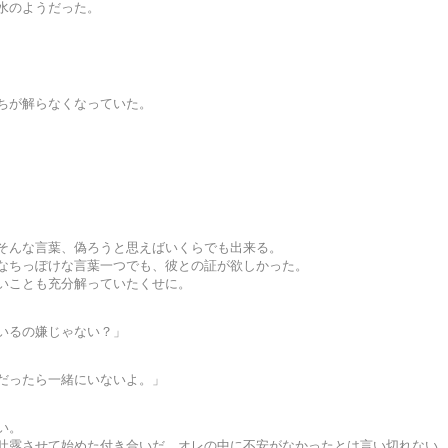
水のようだった。
ちが解らなくなっていた。
そんな言葉、偽ろうと思えばいくらでも出来る。
なちっぽけな言葉一つでも、彼との証が欲しかった。
いことも充分解っていたくせに。
いるの嫌じゃない？」
だったら一緒にいないよ。」
い。
吐露させて始めた付き合いだ。オレの中に不安がなかったとは言い切れない