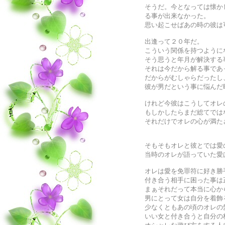
そうだ。今となっては懐か
る事が出来なかった。
思い起こせばあの時の彼は
出逢って２０年だ。
こういう関係を持つように
そう思うと年月が解決する
それは今だから解る事であ
だからがむしゃらだったし
彼が男だという事に悩んだ
けれど今彼はこうしてオレ
もしかしたらまだ総てでは
それだけでオレの心が満た
そもそもオレと彼とでは愛
当時のオレが語っていた愛
オレは愛を免罪符に好き勝
付き合う相手に困った事は
まぁそれだって本当に心か
男にとって女は自分を着飾
少なくともあの頃のオレの
いい女と付き合うと自分の