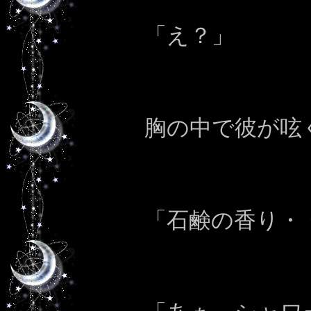
「え？」
胸の中で彼が呟
「石鹸の香り・