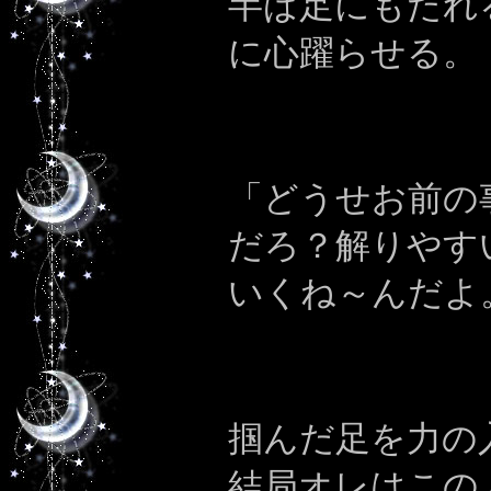
半ば足にもたれ
に心躍らせる。
「どうせお前の
だろ？解りやす
いくね～んだよ
掴んだ足を力の
結局オレはこの