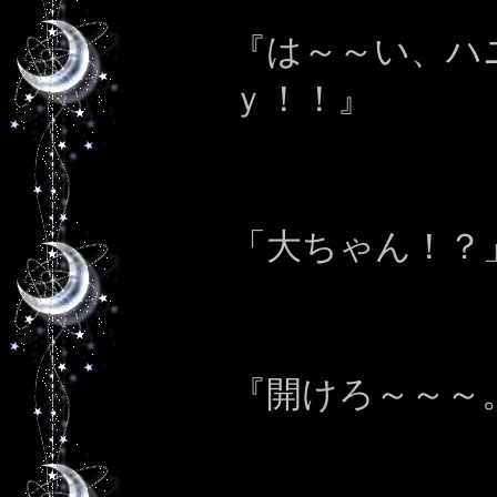
『は～～い、ハ
ｙ！！』
「大ちゃん！？
『開けろ～～～