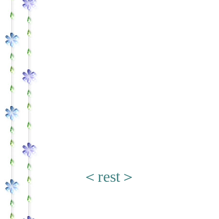
＜rest＞