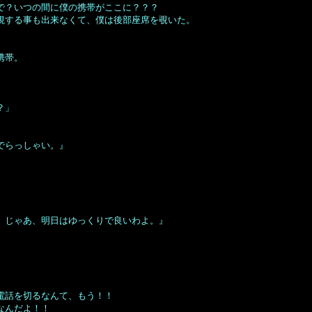
で？いつの間に僕の携帯がここに？？？
視する事も出来なくて、僕は後部座席を覗いた。
携帯。
？」
でらっしゃい。』
。じゃあ、明日はゆっくりで良いわよ。』
電話を切るなんて、もう！！
なんだよ！！