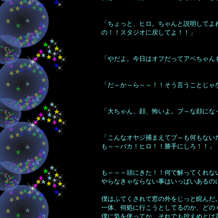
「ちょっと、ヒロ。ちゃんと説明してよ
の！！スタジオに戻してよ！！」
「やだよ。今日はオフだってアベちゃん
「だ～か～ら～～！！そう言うことじゃ
「大ちゃん、顔、怖いよ。ブ～な顔にな
「こんなオヤジ捕まえてブ～も何もない
も～～バカ！ヒロ！！勝手にしろ！！」
も～～～頭にきた！！何で解ってくれな
やらなきゃならない事はいっぱいあるの
僕はふてくされて窓の外をじっと睨んだ
一体、何処に行こうとしてるのか、どの
僕に気を使ってか、それでも控えめとは