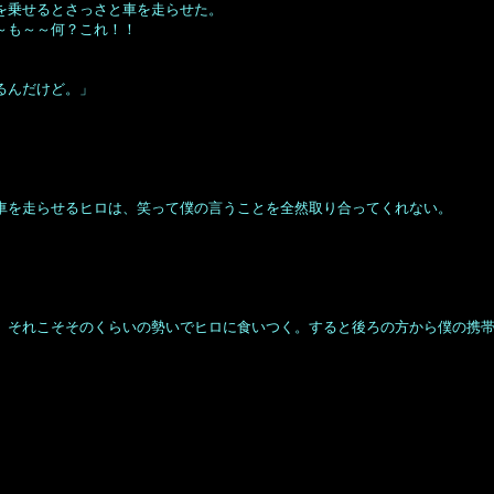
を乗せるとさっさと車を走らせた。
～も～～何？これ！！
るんだけど。」
車を走らせるヒロは、笑って僕の言うことを全然取り合ってくれない。
、それこそそのくらいの勢いでヒロに食いつく。すると後ろの方から僕の携