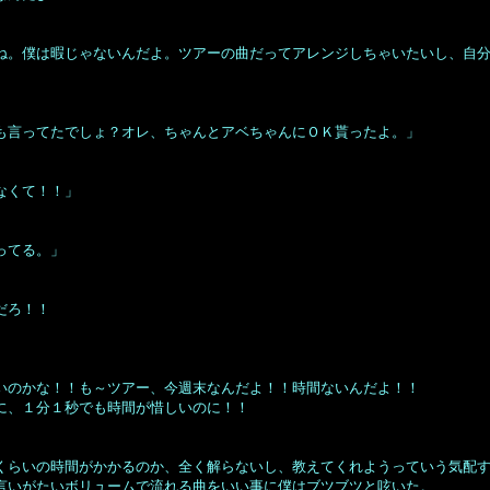
ね。僕は暇じゃないんだよ。ツアーの曲だってアレンジしちゃいたいし、自
も言ってたでしょ？オレ、ちゃんとアベちゃんにＯＫ貰ったよ。」
なくて！！」
ってる。」
だろ！！
いのかな！！も～ツアー、今週末なんだよ！！時間ないんだよ！！
に、１分１秒でも時間が惜しいのに！！
。
くらいの時間がかかるのか、全く解らないし、教えてくれようっていう気配
言いがたいボリュームで流れる曲をいい事に僕はブツブツと呟いた。