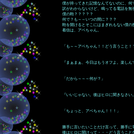
僕が持ってきた記憶なんてないのに、何
訳がわからないけど、鳴ってる電話を無
僕の鞄？？？？？
何で？も～～いつの間に？？？
鞄を開けるとそこにはまぎれもない僕の
着信は、アベちゃん。
「も～～アベちゃん！！どう言うこと！
『まぁまぁ、今日はもうオフよ。楽しん
「だから～～～何が？」
『いいじゃない。後はヒロに聞きなさい
「ちょっと、アベちゃん！！！」
勝手に言いたいことだけ言って、勝手に
後はヒロに聞けって・・・どう言うこと