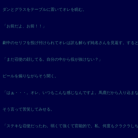
ダンとグラスをテーブルに置いてオレを睨む。
「お前だよ、お前！！」
劇中のセリフを投げ付けられてオレは訳も解らず純名さんを見返す。する
「まだ召使の顔してる。自分の中から役が抜けない？」
ビールを煽りながらそう聞く。
「はぁ・・・。オレ、いつもこんな感じなんですよ。馬鹿だから入り込ま
そう言って苦笑してみせる。
「ステキな召使だったわ。弱くて強くて官能的で。私、何度もクラクラし