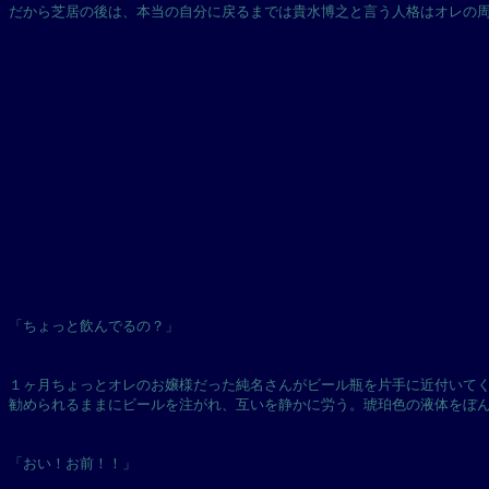
だから芝居の後は、本当の自分に戻るまでは貴水博之と言う人格はオレの
「ちょっと飲んでるの？」
１ヶ月ちょっとオレのお嬢様だった純名さんがビール瓶を片手に近付いて
勧められるままにビールを注がれ、互いを静かに労う。琥珀色の液体をぼ
「おい！お前！！」