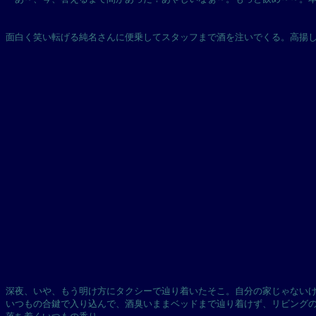
面白く笑い転げる純名さんに便乗してスタッフまで酒を注いでくる。高揚
深夜、いや、もう明け方にタクシーで辿り着いたそこ。自分の家じゃない
いつもの合鍵で入り込んで、酒臭いままベッドまで辿り着けず、リビング