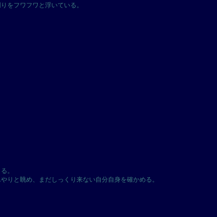
周りをフワフワと浮いている。
くる。
んやりと眺め、まだしっくり来ない自分自身を確かめる。