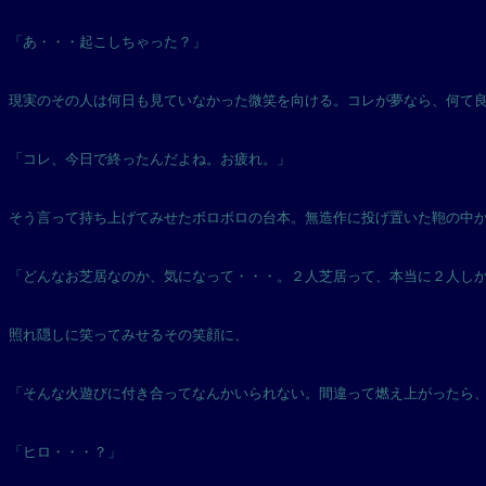
「あ・・・起こしちゃった？」
現実のその人は何日も見ていなかった微笑を向ける。コレが夢なら、何て
「コレ、今日で終ったんだよね。お疲れ。」
そう言って持ち上げてみせたボロボロの台本。無造作に投げ置いた鞄の中
「どんなお芝居なのか、気になって・・・。２人芝居って、本当に２人し
照れ隠しに笑ってみせるその笑顔に、
「そんな火遊びに付き合ってなんかいられない。間違って燃え上がったら
「ヒロ・・・？」