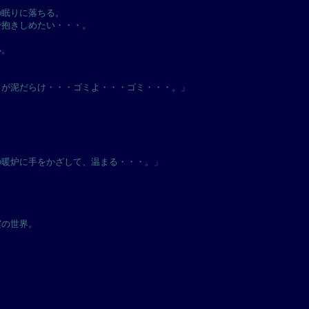
の眠りに落ちる。
で抱きしめたい・・・。
い。
もが泥だらけ・・・ゴミよ・・・ゴミ・・・。」
の暖炉に手をかざして、温まる・・・。」
実の世界。