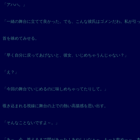
「アハハ。」
「一緒の舞台に立てて良かった。でも、こんな彼氏はゴメンだわ。私が引
首を竦めてみせる。
「早く自分に戻ってあげないと、彼女、いじめちゃうんじゃない？」
「え？」
「今回の舞台でいじめるのに味しめちゃってたりして。」
覗き込まれる視線に舞台の上での熱い高揚感を思い出す。
「そんなことないですよ～。」
「あ～、今、答えるまで間があった！あやしいなぁ～。もっと飲め～～。