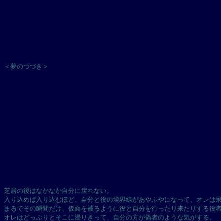
＜夢のつづき＞
芝居の後はなかなか自分に戻れない。
入り込めば入り込むほど、自分と役の境界線があやふやになって、オレは
まるでその瞬間だけ、仮面を被るように役と自分を行ったり来たりする役
オレはどっぷりとそこに浸りきって、自分の方が偽者のような気がする。