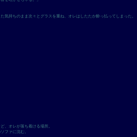
した気持ちのまま次々とグラスを重ね、オレはしたたか酔っ払ってしまった。
けど、オレが落ち着ける場所。
のソファに沈む。