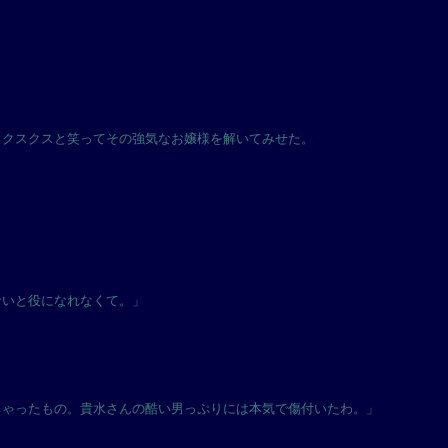
とクスクスと笑ってその強気なお嬢様を解いてみせた。
ないと役になれなくて。」
ちゃったもの。貴水さんの酷い男っぷりには本気で傷付いたわ。」