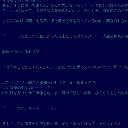
落ち着くいつもの香り。
あぁ、オレに帰って来たんだなんて思いながらうとうとと自分に帰るため
早くオレに戻って、大好きな人を抱きしめたい、思う存分、自分のこの手
まどろみの中で聞こえる声。ぼそぼそと何を言っているのか、聞き取れな
「・・・って言ったわね。だったら上だって泥だらけ・・・人生の何もか
記憶の中に回るセリフ。
「どうもして欲しくなんかない。お前はただ燃えてりゃいいのよ。私はそ
ポツリポツリと聞こえる知ったセリフ、良く知る人の声。
コレは夢の中なのか・・・？
眠い目を擦りながら身体を起こす。舞台ではない場所。ひんやりとした現
「・・・だい、ちゃん・・・？」
背を向けている背中に声を掛ける。夢ならきっと壊れてしまうはずの人。