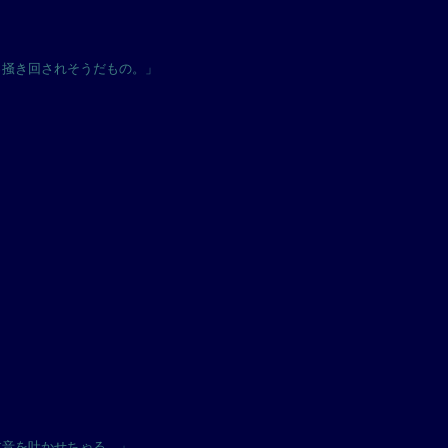
っ掻き回されそうだもの。」
本音を吐かせちゃる。」