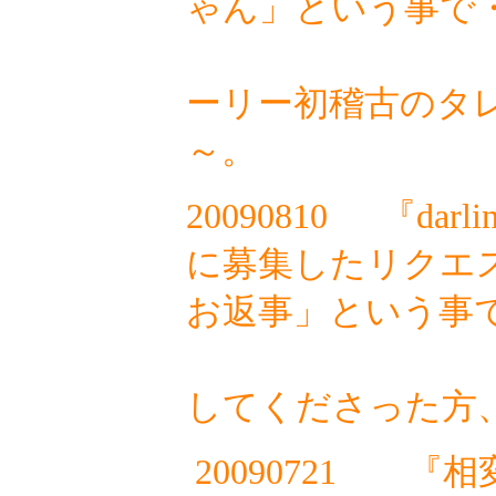
ゃん」という事で
先
ーリー初稽古のタ
～。
20090810
『darli
に募集したリクエ
お返事」という事
リ
してくださった方
20090721
『相