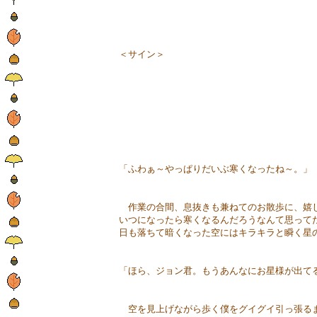
＜サイン＞
「ふわぁ～やっぱりだいぶ寒くなったね～。」
作業の合間、息抜きも兼ねてのお散歩に、嬉
いつになったら寒くなるんだろうなんて思って
日も落ちて暗くなった空にはキラキラと瞬く星
「ほら、ジョン君。もうあんなにお星様が出て
空を見上げながら歩く僕をグイグイ引っ張る