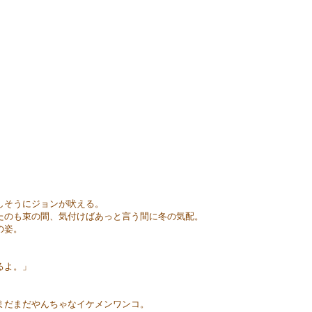
しそうにジョンが吠える。
たのも束の間、気付けばあっと言う間に冬の気配。
の姿。
るよ。」
まだまだやんちゃなイケメンワンコ。