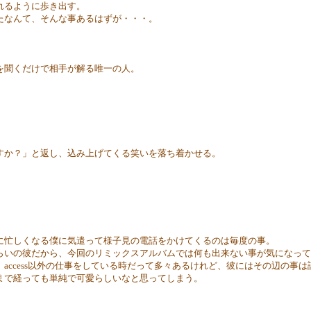
れるように歩き出す。
たなんて、そんな事あるはずが・・・。
を聞くだけで相手が解る唯一の人。
か？」と返し、込み上げてくる笑いを落ち着かせる。
に忙しくなる僕に気遣って様子見の電話をかけてくるのは毎度の事。
らいの彼だから、今回のリミックスアルバムでは何も出来ない事が気になって
、
access
以外の仕事をしている時だって多々あるけれど、彼にはその辺の事は
まで経っても単純で可愛らしいなと思ってしまう。