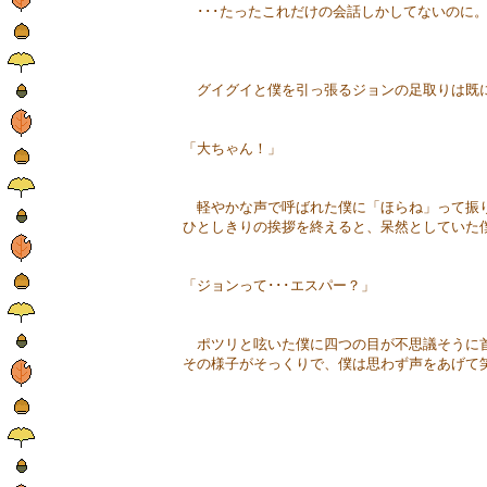
･･･たったこれだけの会話しかしてないのに
グイグイと僕を引っ張るジョンの足取りは既
「大ちゃん！」
軽やかな声で呼ばれた僕に「ほらね」って振り
ひとしきりの挨拶を終えると、呆然としていた
「ジョンって･･･エスパー？」
ポツリと呟いた僕に四つの目が不思議そうに
その様子がそっくりで、僕は思わず声をあげて