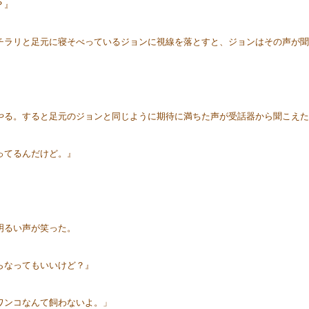
？』
ラリと足元に寝そべっているジョンに視線を落とすと、ジョンはその声が聞
る。すると足元のジョンと同じように期待に満ちた声が受話器から聞こえた
ってるんだけど。』
明るい声が笑った。
らなってもいいけど？』
ワンコなんて飼わないよ。」