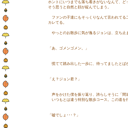
ホントにいつまでも落ち着きがないなんて、ど
そう思うと自然と顔が綻んでしまう。
ファンの子達にもそっくりなんて言われてる二
カレてる。
やっとのお散歩に気が逸るジョンは、立ち止ま
「あ、ゴメンゴメン。」
慌てて踏み出した一歩に、待ってましたとばか
「え？ジョン君？」
声をかけた僕を振り返り、誇らしそうに「間
いつもとは違う特別な散歩コース。この道を行
「嘘でしょ･･･？」