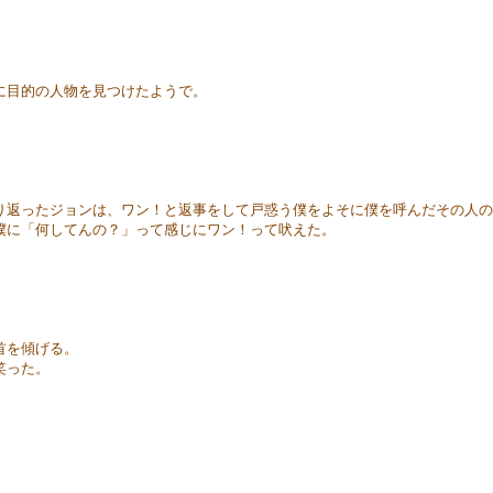
。
に目的の人物を見つけたようで。
返ったジョンは、ワン！と返事をして戸惑う僕をよそに僕を呼んだその人の
僕に「何してんの？」って感じにワン！って吠えた。
首を傾げる。
笑った。