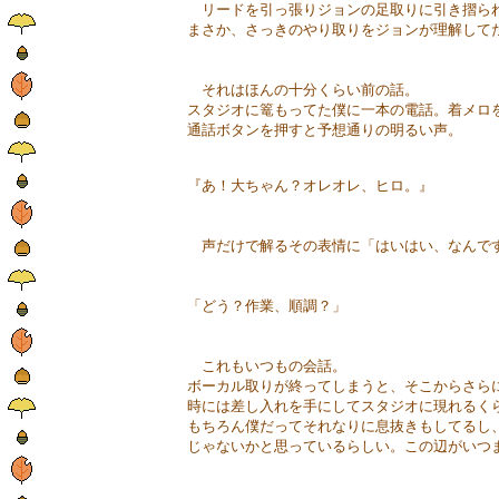
リードを引っ張りジョンの足取りに引き摺ら
まさか、さっきのやり取りをジョンが理解して
それはほんの十分くらい前の話。
スタジオに篭もってた僕に一本の電話。着メロ
通話ボタンを押すと予想通りの明るい声。
『あ！大ちゃん？オレオレ、ヒロ。』
声だけで解るその表情に「はいはい、なんです
「どう？作業、順調？」
これもいつもの会話。
ボーカル取りが終ってしまうと、そこからさら
時には差し入れを手にしてスタジオに現れるく
もちろん僕だってそれなりに息抜きもしてるし
じゃないかと思っているらしい。この辺がいつ