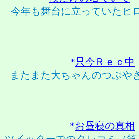
今年も舞台に立っていたヒ
*
只今Ｒｅｃ中
またまた大ちゃんのつぶや
*
お昼寝の真相