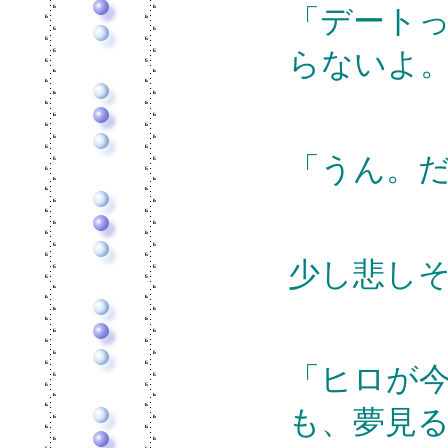
「デート
らないよ
「うん。
少し悲し
「ヒロが
も、夢見