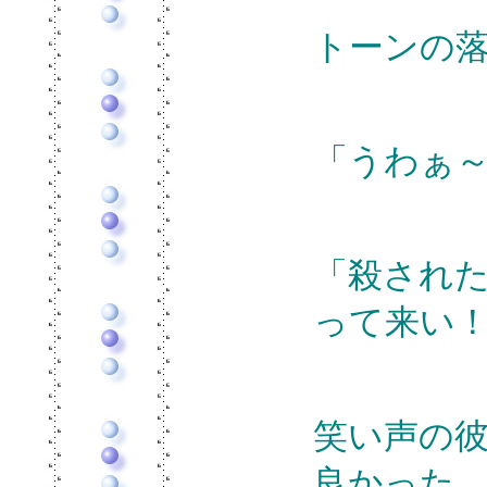
トーンの
「うわぁ
「殺され
って来い
笑い声の
良かった