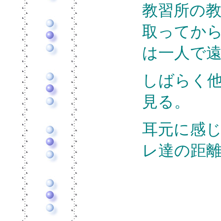
教習所の
取ってか
は一人で
しばらく
見る。
耳元に感
レ達の距