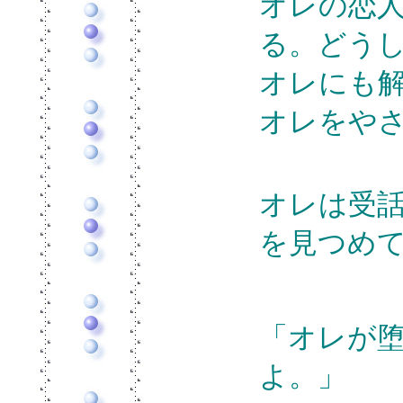
オレの恋
る。どう
オレにも
オレをや
オレは受
を見つめ
「オレが
よ。」