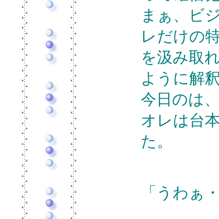
まぁ、ビ
レだけの
を汲み取
ように解
今日のは
オレは台
た。
「うわぁ