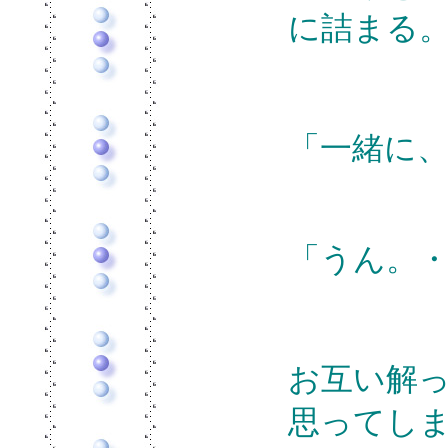
に詰まる
「一緒に
「うん。
お互い解
思ってし