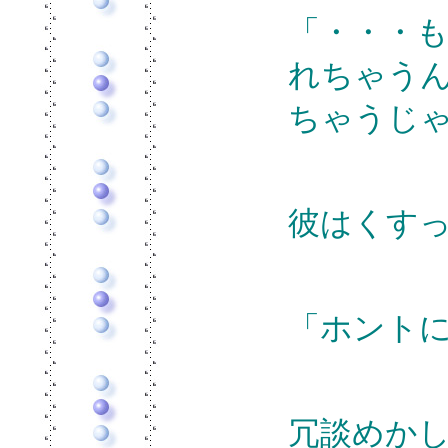
「・・・
れちゃう
ちゃうじ
彼はくす
「ホント
冗談めか