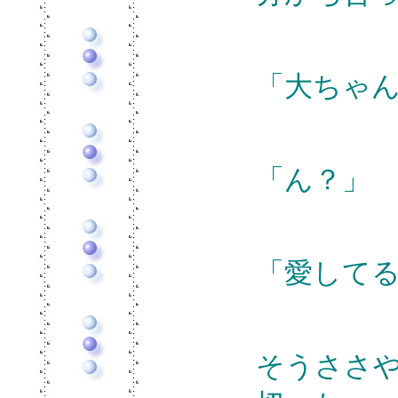
「大ちゃ
「ん？」
「愛して
そうささ