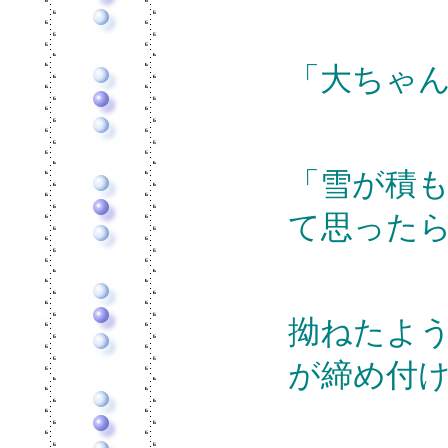
「大ちゃ
「雪が積
て思った
拗ねたよ
が締め付