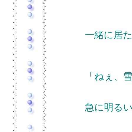
一緒に居
「ねぇ、
急に明る