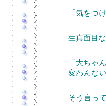
「気をつ
生真面目
「大ちゃ
変わんな
そう言っ