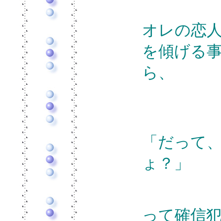
オレの恋
を傾げる
ら、
「だって
ょ？」
って確信