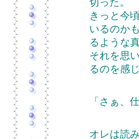
切った。
きっと今
いるのか
るような
それを思
るのを感
「さぁ、
オレは読