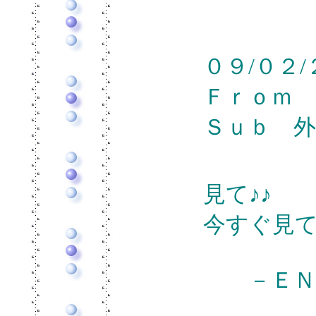
０９/０２
Ｆｒｏｍ
Ｓｕｂ 外！
見て♪♪
今すぐ見て(
－ＥＮ