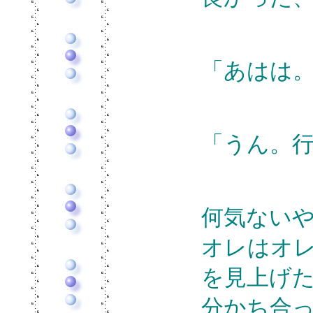
「あはは
「うん。
何気ない
オレはオ
を見上げ
分かち合