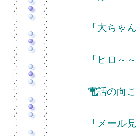
「大ちゃ
「ヒロ～
電話の向
「メール