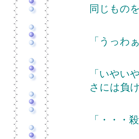
同じもの
「うっわ
「いやい
さには負
「・・・