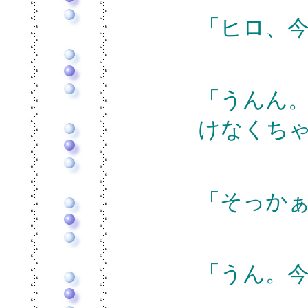
「ヒロ、
「うんん
けなくち
「そっか
「うん。