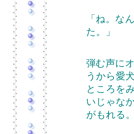
「ね。な
た。」
弾む声に
うから愛
ところを
いじゃな
がもれる