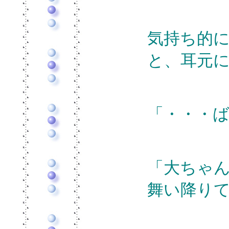
気持ち的
と、耳元
「・・・
「大ちゃ
舞い降り