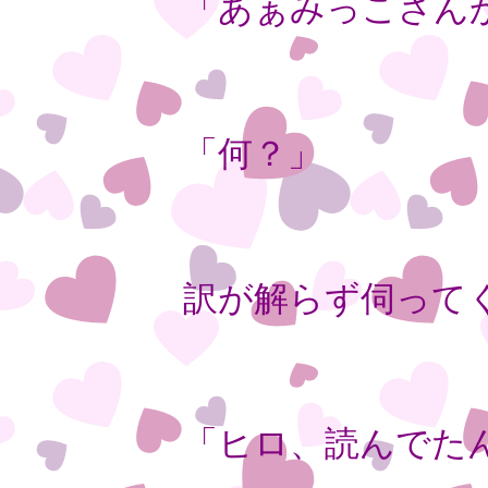
「あぁみっこさん
「何？」
訳が解らず伺って
「ヒロ、読んでた