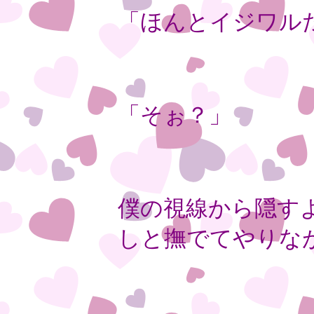
「ほんとイジワル
「そぉ？」
僕の視線から隠す
しと撫でてやりな