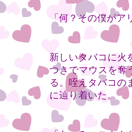
「何？その僕がア
新しいタバコに火
つきでマウスを奪
る。咥えタバコの
に辿り着いた。