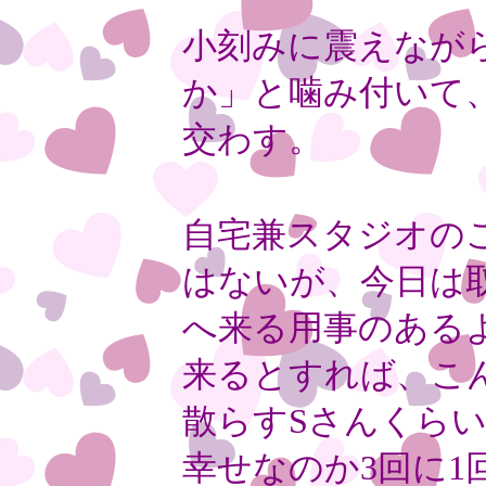
小刻みに震えなが
か」と噛み付いて
交わす。
自宅兼スタジオの
はないが、今日は
へ来る用事のある
来るとすれば、こ
散らす
S
さんくらい
幸せなのか
3
回に
1