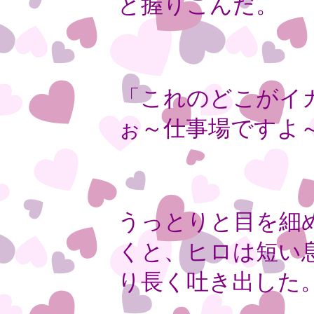
と握りこんだ。
「これのどこがイ
ぉ～仕事場ですよ
うっとりと目を細
くと、ヒロは短い
り長く吐き出した