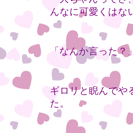
んなに可愛くはな
「なんか言った？
ギロリと睨んでや
た。