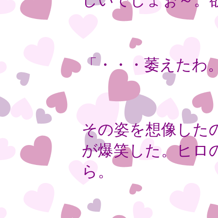
しいでしょぉ～。
「・・・萎えたわ
その姿を想像した
が爆笑した。ヒロ
ら。