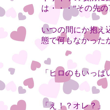
は・・・”その先
いつの間にか抱え
態で何もなかった
「ヒロのもいっぱ
「え！？オレ？」