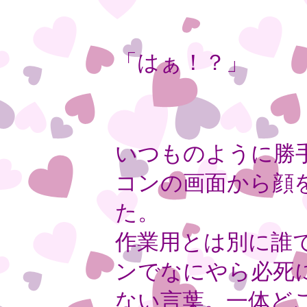
「はぁ！？」
いつものように勝
コンの画面から顔
た。
作業用とは別に誰
ンでなにやら必死
ない言葉。一体ど