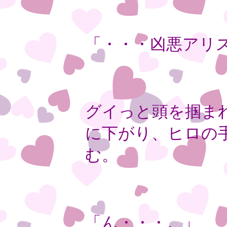
「・・・凶悪アリ
グイっと頭を掴ま
に下がり、ヒロの
む。
「ん・・・。」