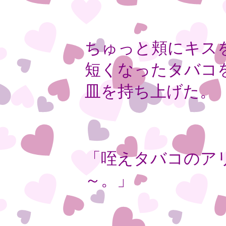
ちゅっと頬にキス
短くなったタバコ
皿を持ち上げた。
「咥えタバコのア
～。」