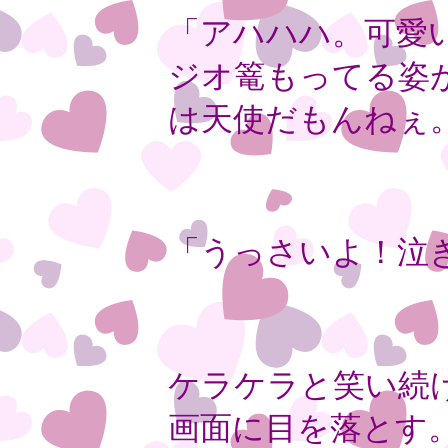
「アハハハ。可愛
ジオ篭もってる姿
は天使だもんねぇ
「うっさいよ！泣
ケラケラと笑い続
画面に目を落とす