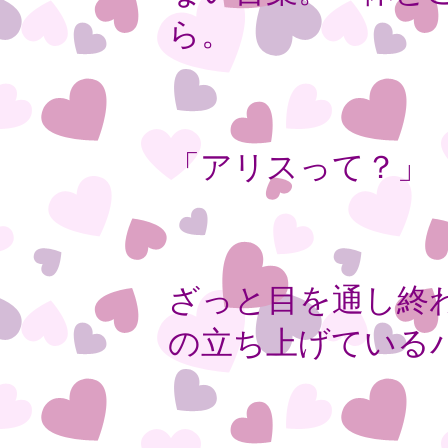
ら。
「アリスって？」
ざっと目を通し終
の立ち上げている