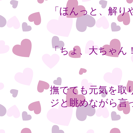
「ほんっと、解り
「ちょ、大ちゃん
撫でても元気を取
ジと眺めながら言