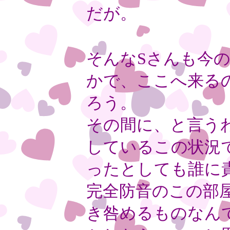
だが。
そんな
S
さんも今
かで、ここへ来る
ろう。
その間に、と言う
しているこの状況
ったとしても誰に
完全防音のこの部
き咎めるものなん