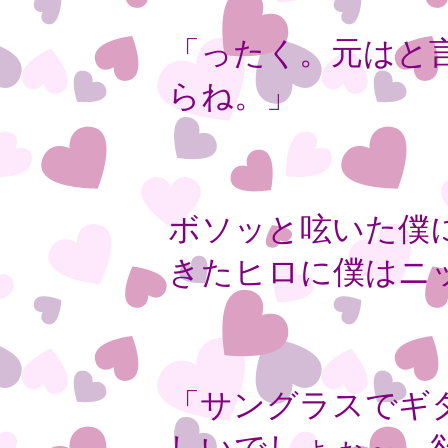
「ったく。元はと
らね。」
ボソッと呟いた僕
きたヒロに僕はニ
「サングラスでギ