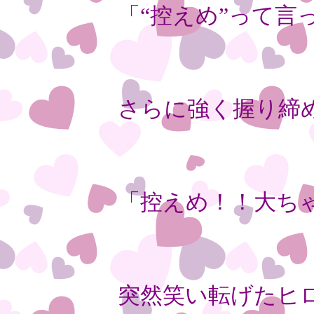
「“控えめ”って言
さらに強く握り締
「控えめ！！大ち
突然笑い転げたヒ