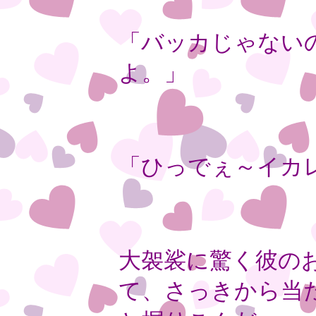
「バッカじゃない
よ。」
「ひっでぇ～イカ
大袈裟に驚く彼の
て、さっきから当