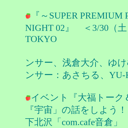
『～SUPER PREMIUM 
NIGHT 02』 ＜3/30（
TOKYO
出演者：DJ
ンサー、浅倉大介、ゆけむり
ンサー：あさちる、YU-
イベント『大福トーク＆
『宇宙」の話をしよう！２
下北沢「com.cafe音