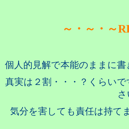
～・～・～R
個人的見解で本能のままに書
真実は２割・・・？くらいで
さ
気分を害しても責任は持て