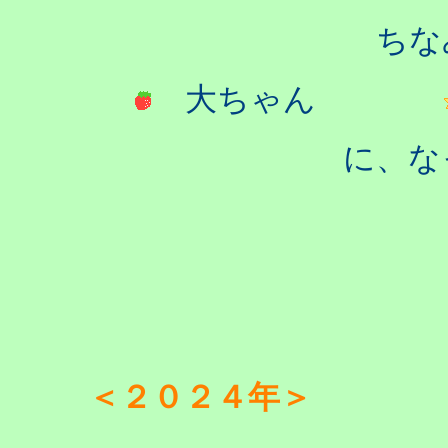
ちな
大ちゃん
に、な
＜２０２４年＞