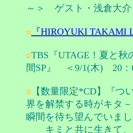
～＞ ゲスト・浅倉大介
『HIROYUKI TAKAMI L&V
TBS『UTAGE！夏
間SP』 ＜9/1(木) 2
【数量限定*CD】『つ
界を解禁する時がキタ－
瞬間を待ち望んでいまし
キミと共に生きて、キ