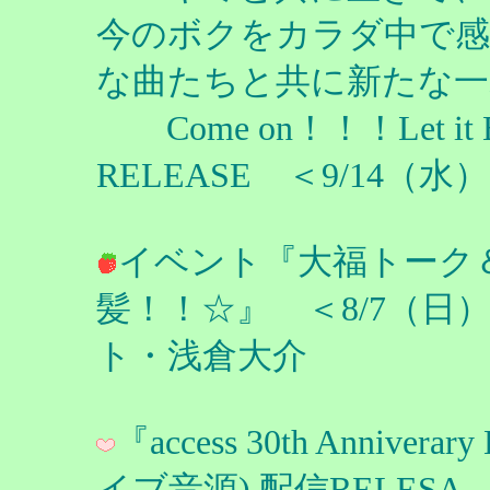
今のボクをカラダ中で
な曲たちと共に新たな一
Come on！！！Let it Bo
RELEASE ＜9/14
イベント『大福トーク＆ラ
髪！！☆』 ＜8/7（日）
ト・浅倉大介
『access 30th Anniver
イブ音源) 配信RELESA 