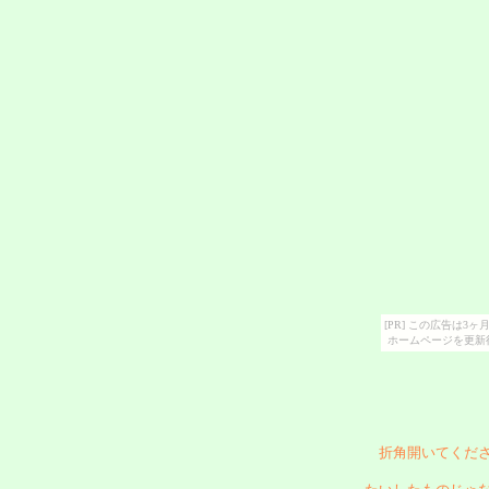
[PR] この広告は
ホームページを更新
折角開いてくだ