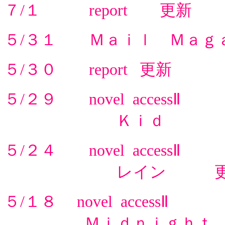
７/１ report 更新
５/３１ Ｍａｉｌ Ｍａ
５/３０ report 更新
５/２９ novel accessⅡ
Ｋｉｄ 更
５/２４ novel accessⅡ
レイン 更
５/１８ novel accessⅡ
Ｍｉｄｎｉｇｈｔ 