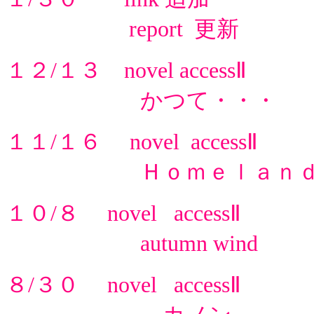
report 更新
１２/１３ novel accessⅡ
かつて・・・ 
１１/１６ novel accessⅡ
Ｈｏｍｅｌａｎｄ
１０/８ novel accessⅡ
autumn wind
８/３０ novel accessⅡ