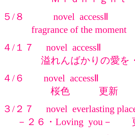
５/８ novel accessⅡ
fragrance of the mome
４/１７ novel accessⅡ
溢れんばかりの愛を・
４/６ novel accessⅡ
桜色 更新
３/２７ novel everlasting plac
－２６・Loving you－ 