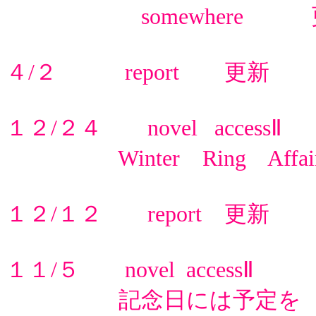
somewhere 
４/２ report 更新
１２/２４ novel accessⅡ
Winter Ring Affa
１２/１２ report 更新
１１/５ novel accessⅡ
記念日には予定を