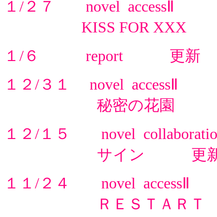
１/２７ novel accessⅡ
KISS FOR XXX 
１/６ report 更新
１２/３１ novel accessⅡ
秘密の花園 
１２/１５ novel collaboratio
サイン 更
１１/２４ novel accessⅡ
ＲＥＳＴＡＲＴ