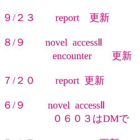
９/２３ report 更新
８/９ novel accessⅡ
encounter 更新
７/２０ report 更新
６/９ novel accessⅡ
０６０３はDMで 