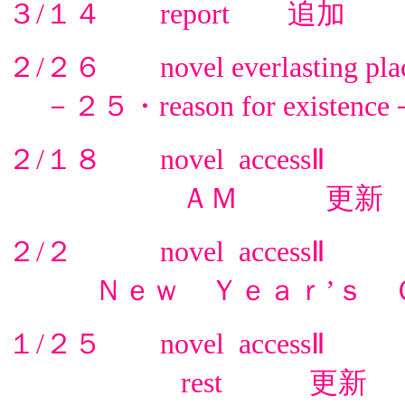
３/１４ report 追加
２/２６ novel everlasting pla
－２５・reason for existen
２/１８ novel accessⅡ
ＡＭ 更新
２/２ novel accessⅡ
Ｎｅｗ Ｙｅａｒ’ｓ Ｇ
１/２５ novel accessⅡ
rest 更新