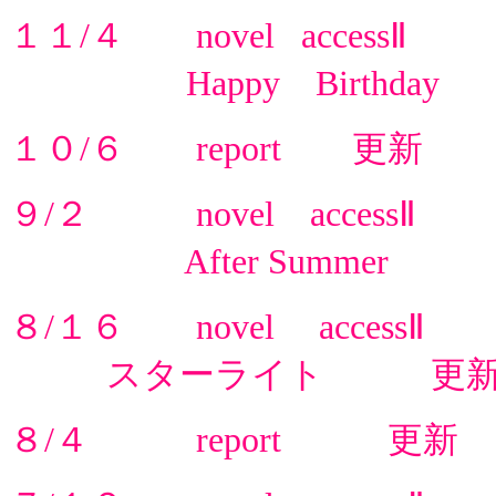
１１/４ novel accessⅡ
Happy Birthday
１０/６ report 更新
９/２ novel accessⅡ
After Summer 
８/１６ novel accessⅡ
スターライト 更
８/４ report 更新