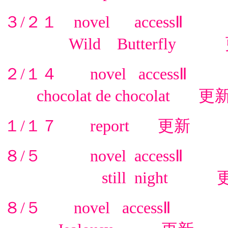
３/２１ novel accessⅡ
Wild Butterfly 
２/１４ novel accessⅡ
chocolat de chocolat 更
１/１７ report 更新
８/５ novel accessⅡ
still night 
８/５ novel
accessⅡ