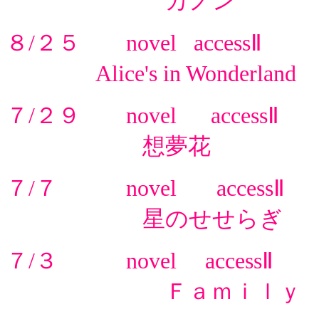
カノン 更
８/２５ novel accessⅡ
Alice's in Wonderla
７/２９ novel accessⅡ
想夢花 更
７/７ novel accessⅡ
星のせせらぎ 
７/３ novel accessⅡ
Ｆａｍｉｌｙ