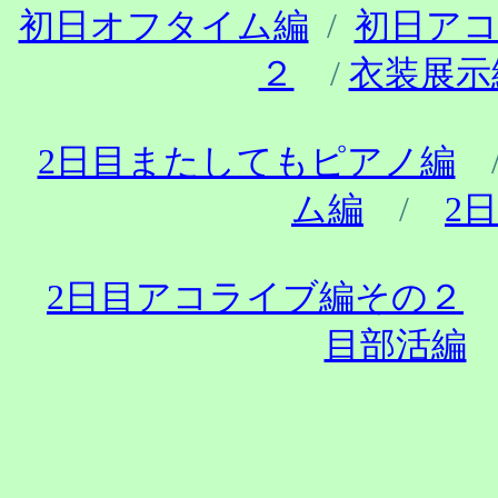
初日オフタイム編
/
初日ア
２
/
衣装展示
2日目またしてもピアノ編
ム編
/
2
2日目アコライブ編その２
目部活編