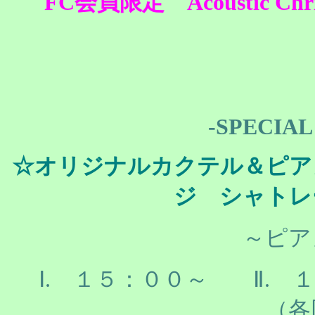
FC会員限定 Acoustic Chris
-SPECIA
☆オリジナルカクテル＆ピ
ジ シャトレ
～ピア
Ⅰ. １５：００～ Ⅱ. 
（各