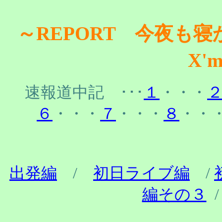
～REPORT 今夜も
X'
速報道中記 ･･･
１
・・・
６
・・・
７
・・・
８
・・
出発編
/
初日ライブ編
/
編その３